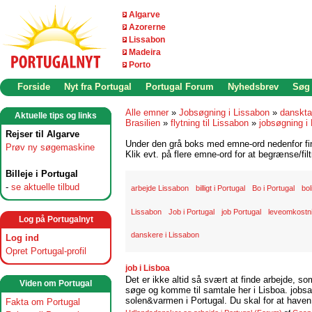
Algarve
Azorerne
Lissabon
Madeira
Porto
Forside
Nyt fra Portugal
Portugal Forum
Nyhedsbrev
Søg
Alle emner
»
Jobsøgning i Lissabon
»
danskta
Aktuelle tips og links
Brasilien
»
flytning til Lissabon
»
jobsøgning i 
Rejser til Algarve
Under den grå boks med emne-ord nedenfor find
Prøv ny søgemaskine
Klik evt. på flere emne-ord for at begrænse/filt
Billeje i Portugal
-
se aktuelle tilbud
arbejde Lissabon
billigt i Portugal
Bo i Portugal
bol
Lissabon
Job i Portugal
job Portugal
leveomkostni
Log på Portugalnyt
danskere i Lissabon
Log ind
Opret Portugal-profil
job i Lisboa
Det er ikke altid så svært at finde arbejde, so
Viden om Portugal
søge og komme til samtale her i Lisboa. jobsam
solen&varmen i Portugal. Du skal for at haven 
Fakta om Portugal