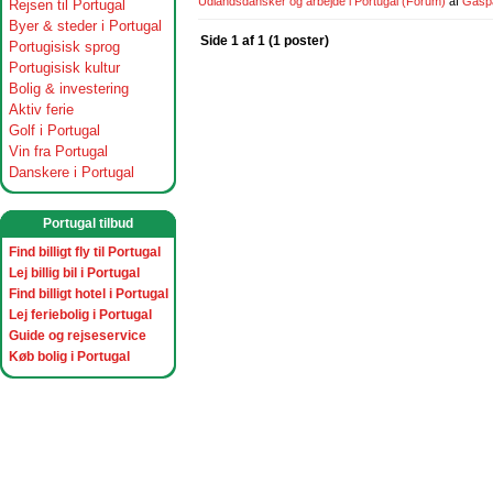
Udlandsdansker og arbejde i Portugal
(Forum)
af
Gasp
Rejsen til Portugal
Byer & steder i Portugal
Side 1 af 1 (1 poster)
Portugisisk sprog
Portugisisk kultur
Bolig & investering
Aktiv ferie
Golf i Portugal
Vin fra Portugal
Danskere i Portugal
Portugal tilbud
Find billigt fly til Portugal
Lej billig bil i Portugal
Find billigt hotel i Portugal
Lej feriebolig i Portugal
Guide og rejseservice
Køb bolig i Portugal