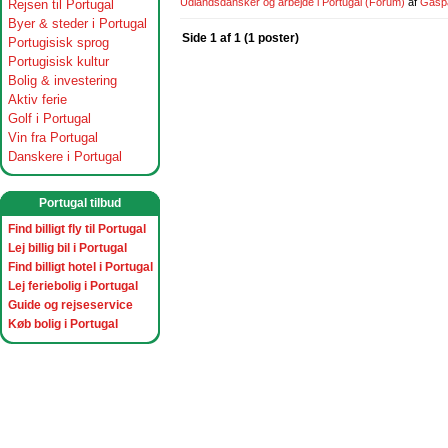
Udlandsdansker og arbejde i Portugal
(Forum)
af
Gasp
Rejsen til Portugal
Byer & steder i Portugal
Side 1 af 1 (1 poster)
Portugisisk sprog
Portugisisk kultur
Bolig & investering
Aktiv ferie
Golf i Portugal
Vin fra Portugal
Danskere i Portugal
Portugal tilbud
Find billigt fly til Portugal
Lej billig bil i Portugal
Find billigt hotel i Portugal
Lej feriebolig i Portugal
Guide og rejseservice
Køb bolig i Portugal