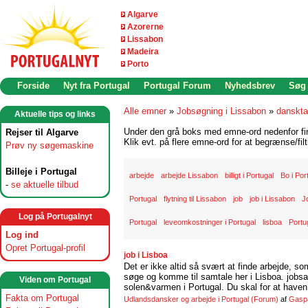
Algarve
Azorerne
Lissabon
Madeira
Porto
Forside
Nyt fra Portugal
Portugal Forum
Nyhedsbrev
Søg
Alle emner
»
Jobsøgning i Lissabon
»
danskta
Aktuelle tips og links
Under den grå boks med emne-ord nedenfor find
Rejser til Algarve
Klik evt. på flere emne-ord for at begrænse/filt
Prøv ny søgemaskine
Billeje i Portugal
arbejde
arbejde Lissabon
billigt i Portugal
Bo i Por
-
se aktuelle tilbud
Portugal
flytning til Lissabon
job
job i Lissabon
J
Log på Portugalnyt
Portugal
leveomkostninger i Portugal
lisboa
Portu
Log ind
Opret Portugal-profil
job i Lisboa
Det er ikke altid så svært at finde arbejde, so
søge og komme til samtale her i Lisboa. jobsam
Viden om Portugal
solen&varmen i Portugal. Du skal for at haven 
Fakta om Portugal
Udlandsdansker og arbejde i Portugal
(Forum)
af
Gasp