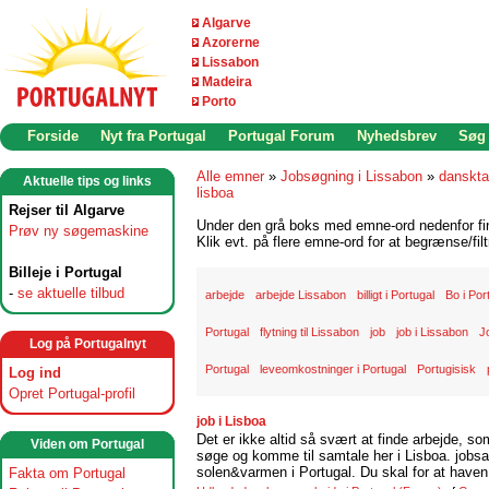
Algarve
Azorerne
Lissabon
Madeira
Porto
Forside
Nyt fra Portugal
Portugal Forum
Nyhedsbrev
Søg
Alle emner
»
Jobsøgning i Lissabon
»
danskta
Aktuelle tips og links
lisboa
Rejser til Algarve
Under den grå boks med emne-ord nedenfor find
Prøv ny søgemaskine
Klik evt. på flere emne-ord for at begrænse/filt
Billeje i Portugal
-
se aktuelle tilbud
arbejde
arbejde Lissabon
billigt i Portugal
Bo i Por
Portugal
flytning til Lissabon
job
job i Lissabon
J
Log på Portugalnyt
Portugal
leveomkostninger i Portugal
Portugisisk
Log ind
Opret Portugal-profil
job i Lisboa
Det er ikke altid så svært at finde arbejde, so
Viden om Portugal
søge og komme til samtale her i Lisboa. jobsam
solen&varmen i Portugal. Du skal for at haven 
Fakta om Portugal