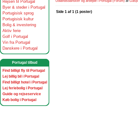
Udlandsdansker og arbejde i Portugal
(Forum)
af
Gasp
Rejsen til Portugal
Byer & steder i Portugal
Side 1 af 1 (1 poster)
Portugisisk sprog
Portugisisk kultur
Bolig & investering
Aktiv ferie
Golf i Portugal
Vin fra Portugal
Danskere i Portugal
Portugal tilbud
Find billigt fly til Portugal
Lej billig bil i Portugal
Find billigt hotel i Portugal
Lej feriebolig i Portugal
Guide og rejseservice
Køb bolig i Portugal