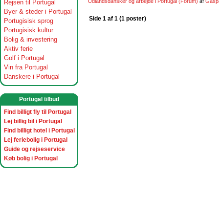
Udlandsdansker og arbejde i Portugal
(Forum)
af
Gasp
Rejsen til Portugal
Byer & steder i Portugal
Side 1 af 1 (1 poster)
Portugisisk sprog
Portugisisk kultur
Bolig & investering
Aktiv ferie
Golf i Portugal
Vin fra Portugal
Danskere i Portugal
Portugal tilbud
Find billigt fly til Portugal
Lej billig bil i Portugal
Find billigt hotel i Portugal
Lej feriebolig i Portugal
Guide og rejseservice
Køb bolig i Portugal