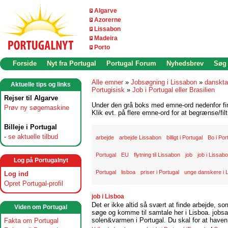
Algarve
Azorerne
Lissabon
Madeira
Porto
Forside
Nyt fra Portugal
Portugal Forum
Nyhedsbrev
Søg
Alle emner
»
Jobsøgning i Lissabon
»
danskta
Aktuelle tips og links
Portugisisk
»
Job i Portugal eller Brasilien
Rejser til Algarve
Under den grå boks med emne-ord nedenfor find
Prøv ny søgemaskine
Klik evt. på flere emne-ord for at begrænse/filt
Billeje i Portugal
-
se aktuelle tilbud
arbejde
arbejde Lissabon
billigt i Portugal
Bo i Por
Portugal
EU
flytning til Lissabon
job
job i Lissab
Log på Portugalnyt
Portugal
lisboa
priser i Portugal
unge danskere i 
Log ind
Opret Portugal-profil
job i Lisboa
Det er ikke altid så svært at finde arbejde, so
Viden om Portugal
søge og komme til samtale her i Lisboa. jobsam
solen&varmen i Portugal. Du skal for at haven 
Fakta om Portugal