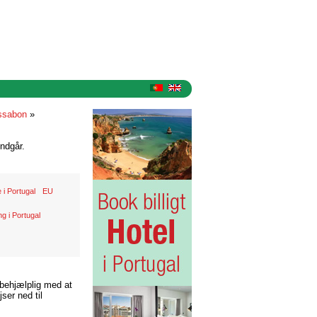
ssabon
»
ndgår.
 i Portugal
EU
g i Portugal
 behjælplig med at
ser ned til