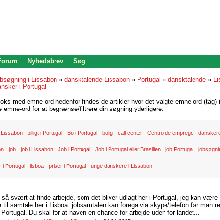
 Forum
Nyhedsbrev
Søg
bsøgning i Lissabon
»
dansktalende Lissabon
»
Portugal
»
dansktalende
»
Li
ansker i Portugal
oks med emne-ord nedenfor findes de artikler hvor det valgte emne-ord (tag) i
re emne-ord for at begrænse/filtrere din søgning yderligere.
 Lissabon
billigt i Portugal
Bo i Portugal
bolig
call center
Centro de emprego
danskere
on
job
job i Lissabon
Job i Portugal
Job i Portugal eller Brasilien
job Portugal
jobsøgnin
 i Portugal
lisboa
priser i Portugal
unge danskere i Lissabon
d så svært at finde arbejde, som det bliver udlagt her i Portugal, jeg kan være
il samtale her i Lisboa. jobsamtalen kan foregå via skype/telefon før man rej
Portugal. Du skal for at haven en chance for arbejde uden for landet...