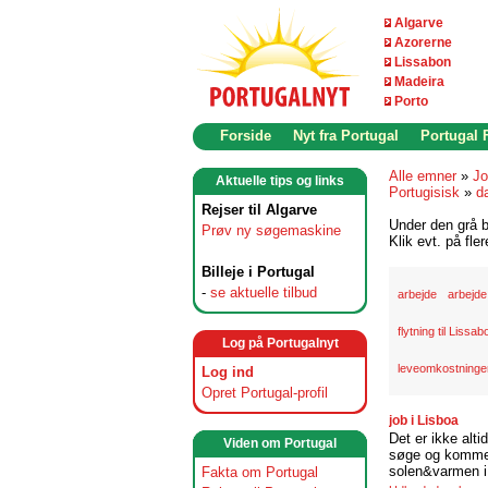
Algarve
Azorerne
Lissabon
Madeira
Porto
Forside
Nyt fra Portugal
Portugal
Alle emner
»
Jo
Aktuelle tips og links
Portugisisk
»
d
Rejser til Algarve
Under den grå b
Prøv ny søgemaskine
Klik evt. på fle
Billeje i Portugal
-
se aktuelle tilbud
arbejde
arbejde
flytning til Lissab
Log på Portugalnyt
leveomkostninger
Log ind
Opret Portugal-profil
job i Lisboa
Det er ikke alti
Viden om Portugal
søge og komme t
solen&varmen i 
Fakta om Portugal