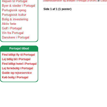
Udlandsdansker og arbejde i Portugal
(Forum)
af
Gasp
Rejsen til Portugal
Byer & steder i Portugal
Side 1 af 1 (1 poster)
Portugisisk sprog
Portugisisk kultur
Bolig & investering
Aktiv ferie
Golf i Portugal
Vin fra Portugal
Danskere i Portugal
Portugal tilbud
Find billigt fly til Portugal
Lej billig bil i Portugal
Find billigt hotel i Portugal
Lej feriebolig i Portugal
Guide og rejseservice
Køb bolig i Portugal