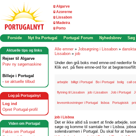
Algarve
Azorerne
Lissabon
Madeira
Porto
Forside
Nyt fra Portugal
Portugal Forum
Nyhedsbrev
Søg
Alle emner
»
Jobsøgning i Lissabon
»
danskta
Aktuelle tips og links
Lissabon
»
job
Rejser til Algarve
Under den grå boks med emne-ord nedenfor find
Prøv ny søgemaskine
Klik evt. på flere emne-ord for at begrænse/filt
Billeje i Portugal
-
se aktuelle tilbud
arbejde
billigt i Portugal
Bo i Portugal
bolig
call c
flytning til Lissabon
job i Lissabon
Job i Portugal
J
Log på Portugalnyt
leveomkostninger i Portugal
lisboa
Portugisisk
pri
Log ind
Opret Portugal-profil
job i Lisboa
Det er ikke altid så svært at finde arbejde, so
Viden om Portugal
søge og komme til samtale her i Lisboa. jobsam
solen&varmen i Portugal. Du skal for at haven 
Fakta om Portugal