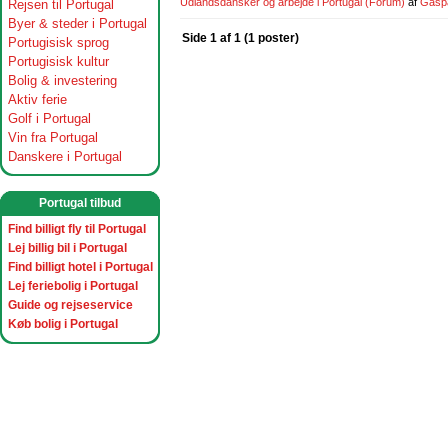
Udlandsdansker og arbejde i Portugal
(Forum)
af
Gasp
Rejsen til Portugal
Byer & steder i Portugal
Side 1 af 1 (1 poster)
Portugisisk sprog
Portugisisk kultur
Bolig & investering
Aktiv ferie
Golf i Portugal
Vin fra Portugal
Danskere i Portugal
Portugal tilbud
Find billigt fly til Portugal
Lej billig bil i Portugal
Find billigt hotel i Portugal
Lej feriebolig i Portugal
Guide og rejseservice
Køb bolig i Portugal