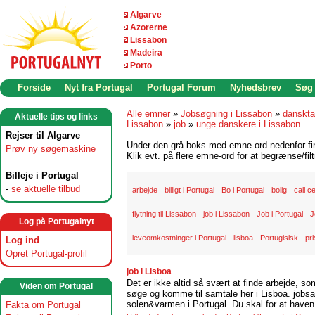
Algarve
Azorerne
Lissabon
Madeira
Porto
Forside
Nyt fra Portugal
Portugal Forum
Nyhedsbrev
Søg
Alle emner
»
Jobsøgning i Lissabon
»
danskta
Aktuelle tips og links
Lissabon
»
job
»
unge danskere i Lissabon
Rejser til Algarve
Under den grå boks med emne-ord nedenfor find
Prøv ny søgemaskine
Klik evt. på flere emne-ord for at begrænse/filt
Billeje i Portugal
-
se aktuelle tilbud
arbejde
billigt i Portugal
Bo i Portugal
bolig
call c
flytning til Lissabon
job i Lissabon
Job i Portugal
J
Log på Portugalnyt
leveomkostninger i Portugal
lisboa
Portugisisk
pri
Log ind
Opret Portugal-profil
job i Lisboa
Det er ikke altid så svært at finde arbejde, so
Viden om Portugal
søge og komme til samtale her i Lisboa. jobsam
solen&varmen i Portugal. Du skal for at haven 
Fakta om Portugal