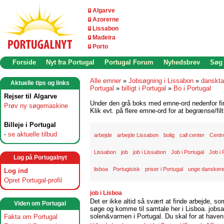
Algarve
Azorerne
Lissabon
Madeira
Porto
Forside
Nyt fra Portugal
Portugal Forum
Nyhedsbrev
Søg
Alle emner
»
Jobsøgning i Lissabon
»
danskta
Aktuelle tips og links
Portugal
»
billigt i Portugal
»
Bo i Portugal
Rejser til Algarve
Under den grå boks med emne-ord nedenfor find
Prøv ny søgemaskine
Klik evt. på flere emne-ord for at begrænse/filt
Billeje i Portugal
-
se aktuelle tilbud
arbejde
arbejde Lissabon
bolig
call center
Centr
Lissabon
job
job i Lissabon
Job i Portugal
Job i 
Log på Portugalnyt
lisboa
Portugisisk
priser i Portugal
unge danskere
Log ind
Opret Portugal-profil
job i Lisboa
Det er ikke altid så svært at finde arbejde, so
Viden om Portugal
søge og komme til samtale her i Lisboa. jobsam
solen&varmen i Portugal. Du skal for at haven 
Fakta om Portugal