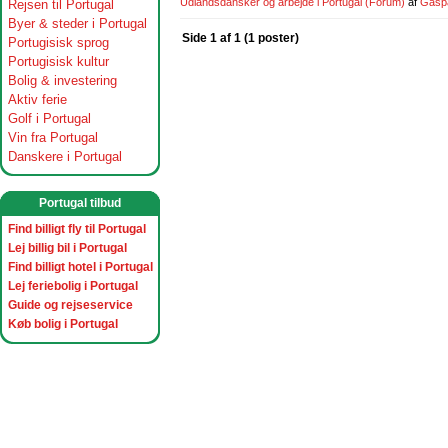
Udlandsdansker og arbejde i Portugal
(Forum)
af
Gasp
Rejsen til Portugal
Byer & steder i Portugal
Side 1 af 1 (1 poster)
Portugisisk sprog
Portugisisk kultur
Bolig & investering
Aktiv ferie
Golf i Portugal
Vin fra Portugal
Danskere i Portugal
Portugal tilbud
Find billigt fly til Portugal
Lej billig bil i Portugal
Find billigt hotel i Portugal
Lej feriebolig i Portugal
Guide og rejseservice
Køb bolig i Portugal