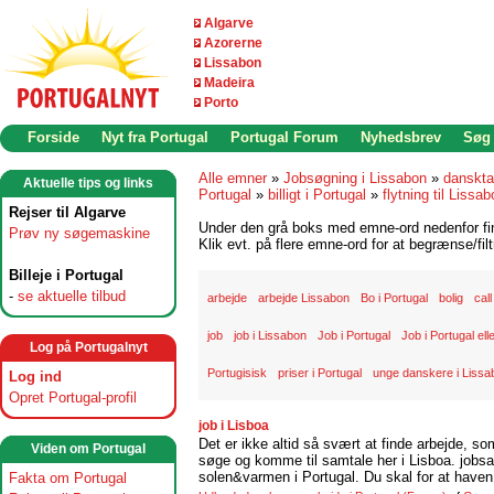
Algarve
Azorerne
Lissabon
Madeira
Porto
Forside
Nyt fra Portugal
Portugal Forum
Nyhedsbrev
Søg
Alle emner
»
Jobsøgning i Lissabon
»
danskta
Aktuelle tips og links
Portugal
»
billigt i Portugal
»
flytning til Lissa
Rejser til Algarve
Under den grå boks med emne-ord nedenfor find
Prøv ny søgemaskine
Klik evt. på flere emne-ord for at begrænse/filt
Billeje i Portugal
-
se aktuelle tilbud
arbejde
arbejde Lissabon
Bo i Portugal
bolig
cal
job
job i Lissabon
Job i Portugal
Job i Portugal ell
Log på Portugalnyt
Portugisisk
priser i Portugal
unge danskere i Lissa
Log ind
Opret Portugal-profil
job i Lisboa
Det er ikke altid så svært at finde arbejde, so
Viden om Portugal
søge og komme til samtale her i Lisboa. jobsam
solen&varmen i Portugal. Du skal for at haven 
Fakta om Portugal