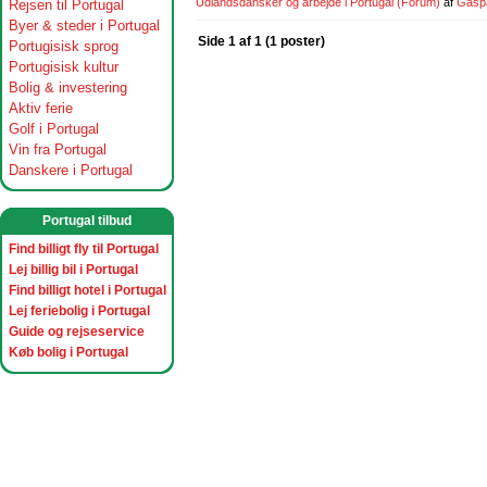
Udlandsdansker og arbejde i Portugal
(Forum)
af
Gasp
Rejsen til Portugal
Byer & steder i Portugal
Side 1 af 1 (1 poster)
Portugisisk sprog
Portugisisk kultur
Bolig & investering
Aktiv ferie
Golf i Portugal
Vin fra Portugal
Danskere i Portugal
Portugal tilbud
Find billigt fly til Portugal
Lej billig bil i Portugal
Find billigt hotel i Portugal
Lej feriebolig i Portugal
Guide og rejseservice
Køb bolig i Portugal