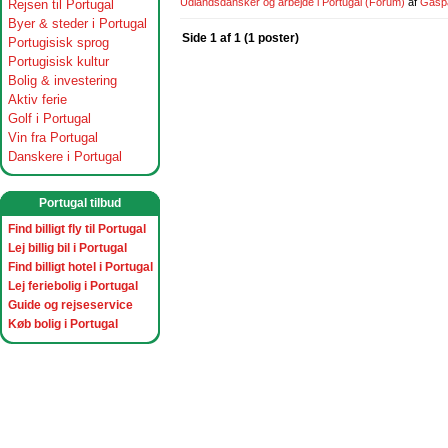
Udlandsdansker og arbejde i Portugal
(Forum)
af
Gasp
Rejsen til Portugal
Byer & steder i Portugal
Side 1 af 1 (1 poster)
Portugisisk sprog
Portugisisk kultur
Bolig & investering
Aktiv ferie
Golf i Portugal
Vin fra Portugal
Danskere i Portugal
Portugal tilbud
Find billigt fly til Portugal
Lej billig bil i Portugal
Find billigt hotel i Portugal
Lej feriebolig i Portugal
Guide og rejseservice
Køb bolig i Portugal