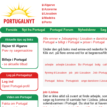
Algarve
Azorerne
Lissabon
Madeira
Porto
Forside
Nyt fra Portugal
Portugal Forum
Nyhedsbrev
Søg
Alle emner
»
Jobsøgning i Lissabon
»
danskta
Aktuelle tips og links
Portugal
»
billigt i Portugal
»
priser i Portugal
Rejser til Algarve
Under den grå boks med emne-ord nedenfor find
Prøv ny søgemaskine
Klik evt. på flere emne-ord for at begrænse/filt
Billeje i Portugal
-
se aktuelle tilbud
arbejde
arbejde Lissabon
Bo i Portugal
bolig
cal
flytning til Lissabon
job
job i Lissabon
Job i Portug
Log på Portugalnyt
Portugal
lisboa
Portugisisk
unge danskere i Liss
Log ind
Opret Portugal-profil
job i Lisboa
Det er ikke altid så svært at finde arbejde, so
Viden om Portugal
søge og komme til samtale her i Lisboa. jobsam
solen&varmen i Portugal. Du skal for at haven 
Fakta om Portugal