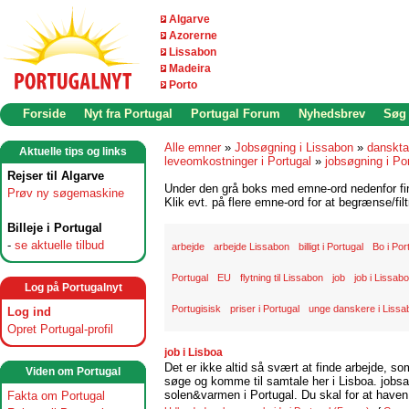
Algarve
Azorerne
Lissabon
Madeira
Porto
Forside
Nyt fra Portugal
Portugal Forum
Nyhedsbrev
Søg
Alle emner
»
Jobsøgning i Lissabon
»
danskta
Aktuelle tips og links
leveomkostninger i Portugal
»
jobsøgning i Po
Rejser til Algarve
Under den grå boks med emne-ord nedenfor find
Prøv ny søgemaskine
Klik evt. på flere emne-ord for at begrænse/filt
Billeje i Portugal
-
se aktuelle tilbud
arbejde
arbejde Lissabon
billigt i Portugal
Bo i Por
Portugal
EU
flytning til Lissabon
job
job i Lissab
Log på Portugalnyt
Portugisisk
priser i Portugal
unge danskere i Lissa
Log ind
Opret Portugal-profil
job i Lisboa
Det er ikke altid så svært at finde arbejde, so
Viden om Portugal
søge og komme til samtale her i Lisboa. jobsam
solen&varmen i Portugal. Du skal for at haven 
Fakta om Portugal