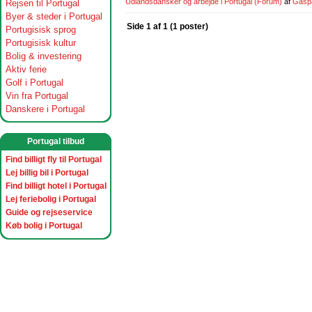
Udlandsdansker og arbejde i Portugal
(Forum)
af
Gasp
Rejsen til Portugal
Byer & steder i Portugal
Side 1 af 1 (1 poster)
Portugisisk sprog
Portugisisk kultur
Bolig & investering
Aktiv ferie
Golf i Portugal
Vin fra Portugal
Danskere i Portugal
Portugal tilbud
Find billigt fly til Portugal
Lej billig bil i Portugal
Find billigt hotel i Portugal
Lej feriebolig i Portugal
Guide og rejseservice
Køb bolig i Portugal