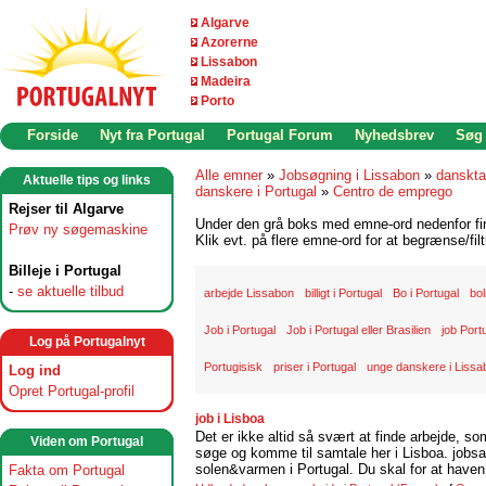
Algarve
Azorerne
Lissabon
Madeira
Porto
Forside
Nyt fra Portugal
Portugal Forum
Nyhedsbrev
Søg
Alle emner
»
Jobsøgning i Lissabon
»
danskta
Aktuelle tips og links
danskere i Portugal
»
Centro de emprego
Rejser til Algarve
Under den grå boks med emne-ord nedenfor find
Prøv ny søgemaskine
Klik evt. på flere emne-ord for at begrænse/filt
Billeje i Portugal
-
se aktuelle tilbud
arbejde Lissabon
billigt i Portugal
Bo i Portugal
bol
Job i Portugal
Job i Portugal eller Brasilien
job Port
Log på Portugalnyt
Portugisisk
priser i Portugal
unge danskere i Lissa
Log ind
Opret Portugal-profil
job i Lisboa
Det er ikke altid så svært at finde arbejde, so
Viden om Portugal
søge og komme til samtale her i Lisboa. jobsam
solen&varmen i Portugal. Du skal for at haven 
Fakta om Portugal