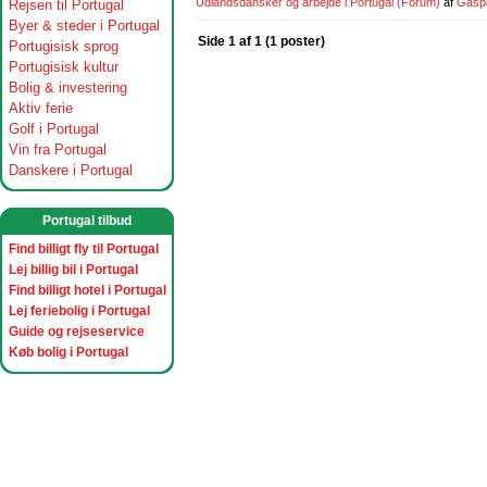
Udlandsdansker og arbejde i Portugal
(Forum)
af
Gasp
Rejsen til Portugal
Byer & steder i Portugal
Side 1 af 1 (1 poster)
Portugisisk sprog
Portugisisk kultur
Bolig & investering
Aktiv ferie
Golf i Portugal
Vin fra Portugal
Danskere i Portugal
Portugal tilbud
Find billigt fly til Portugal
Lej billig bil i Portugal
Find billigt hotel i Portugal
Lej feriebolig i Portugal
Guide og rejseservice
Køb bolig i Portugal