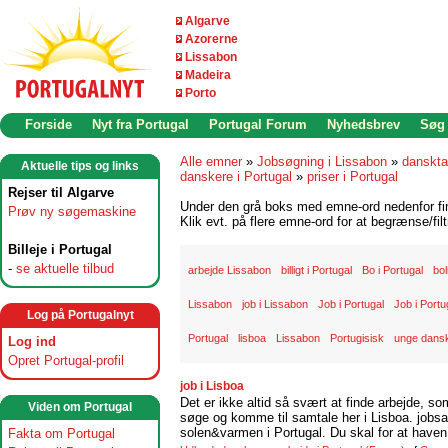
Algarve
Azorerne
Lissabon
Madeira
Porto
Forside
Nyt fra Portugal
Portugal Forum
Nyhedsbrev
Søg
Alle emner
»
Jobsøgning i Lissabon
»
danskta
Aktuelle tips og links
danskere i Portugal
»
priser i Portugal
Rejser til Algarve
Under den grå boks med emne-ord nedenfor find
Prøv ny søgemaskine
Klik evt. på flere emne-ord for at begrænse/filt
Billeje i Portugal
-
se aktuelle tilbud
arbejde Lissabon
billigt i Portugal
Bo i Portugal
bol
Lissabon
job i Lissabon
Job i Portugal
Job i Portug
Log på Portugalnyt
Portugal
lisboa
Lissabon
Portugisisk
unge dansk
Log ind
Opret Portugal-profil
job i Lisboa
Det er ikke altid så svært at finde arbejde, so
Viden om Portugal
søge og komme til samtale her i Lisboa. jobsam
solen&varmen i Portugal. Du skal for at haven 
Fakta om Portugal