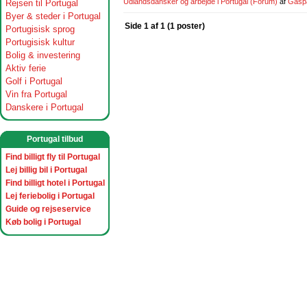
Udlandsdansker og arbejde i Portugal
(Forum)
af
Gasp
Rejsen til Portugal
Byer & steder i Portugal
Side 1 af 1 (1 poster)
Portugisisk sprog
Portugisisk kultur
Bolig & investering
Aktiv ferie
Golf i Portugal
Vin fra Portugal
Danskere i Portugal
Portugal tilbud
Find billigt fly til Portugal
Lej billig bil i Portugal
Find billigt hotel i Portugal
Lej feriebolig i Portugal
Guide og rejseservice
Køb bolig i Portugal