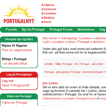
Algarve
Azorerne
Lissabon
Madeira
Porto
Forside
Nyt fra Portugal
Portugal Forum
Nyhedsbrev
Søg
Alle emner
»
Jobsøgning i Lissabon
»
danskta
Aktuelle tips og links
»
job i Lissabon
»
priser i Portugal
»
dansker i
Rejser til Algarve
Under den grå boks med emne-ord nedenfor find
Prøv ny søgemaskine
Klik evt. på flere emne-ord for at begrænse/filt
Billeje i Portugal
-
se aktuelle tilbud
arbejde
billigt i Portugal
Bo i Portugal
call center
Portugal
jobsøgning i Portugal
leveomkostninger i 
Log på Portugalnyt
Log ind
job i Lisboa
Opret Portugal-profil
Det er ikke altid så svært at finde arbejde, so
søge og komme til samtale her i Lisboa. jobsam
solen&varmen i Portugal. Du skal for at haven 
Viden om Portugal
Udlandsdansker og arbejde i Portugal
(Forum)
af
Gasp
Fakta om Portugal