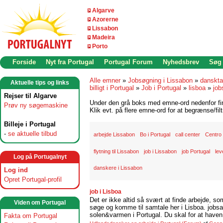
Algarve
Azorerne
Lissabon
Madeira
Porto
Forside
Nyt fra Portugal
Portugal Forum
Nyhedsbrev
Søg
Alle emner
»
Jobsøgning i Lissabon
»
danskta
Aktuelle tips og links
billigt i Portugal
»
Job i Portugal
»
lisboa
»
job
Rejser til Algarve
Under den grå boks med emne-ord nedenfor find
Prøv ny søgemaskine
Klik evt. på flere emne-ord for at begrænse/filt
Billeje i Portugal
-
se aktuelle tilbud
arbejde Lissabon
Bo i Portugal
call center
Centro
flytning til Lissabon
job i Lissabon
job Portugal
lev
Log på Portugalnyt
danskere i Lissabon
Log ind
Opret Portugal-profil
job i Lisboa
Det er ikke altid så svært at finde arbejde, so
Viden om Portugal
søge og komme til samtale her i Lisboa. jobsam
solen&varmen i Portugal. Du skal for at haven 
Fakta om Portugal