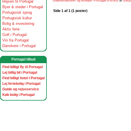
Udlandsdansker og arbejde i Portugal
(Forum)
af
Gasp
Rejsen til Portugal
Byer & steder i Portugal
Side 1 af 1 (1 poster)
Portugisisk sprog
Portugisisk kultur
Bolig & investering
Aktiv ferie
Golf i Portugal
Vin fra Portugal
Danskere i Portugal
Portugal tilbud
Find billigt fly til Portugal
Lej billig bil i Portugal
Find billigt hotel i Portugal
Lej feriebolig i Portugal
Guide og rejseservice
Køb bolig i Portugal