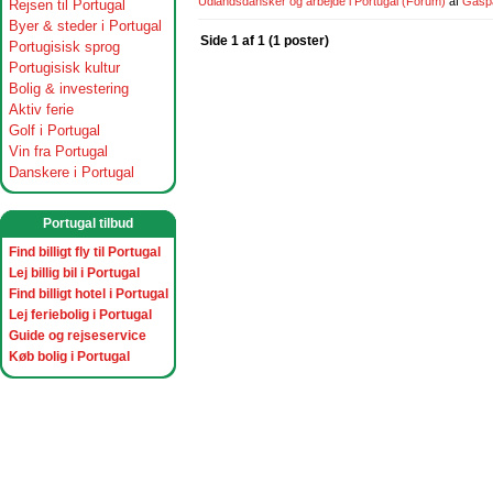
Udlandsdansker og arbejde i Portugal
(Forum)
af
Gasp
Rejsen til Portugal
Byer & steder i Portugal
Side 1 af 1 (1 poster)
Portugisisk sprog
Portugisisk kultur
Bolig & investering
Aktiv ferie
Golf i Portugal
Vin fra Portugal
Danskere i Portugal
Portugal tilbud
Find billigt fly til Portugal
Lej billig bil i Portugal
Find billigt hotel i Portugal
Lej feriebolig i Portugal
Guide og rejseservice
Køb bolig i Portugal