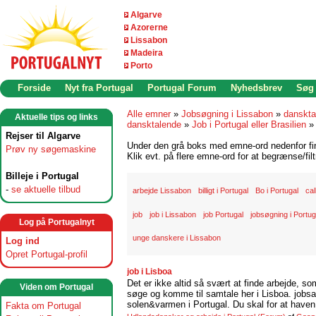
Algarve
Azorerne
Lissabon
Madeira
Porto
Forside
Nyt fra Portugal
Portugal Forum
Nyhedsbrev
Søg
Alle emner
»
Jobsøgning i Lissabon
»
danskta
Aktuelle tips og links
dansktalende
»
Job i Portugal eller Brasilien
Rejser til Algarve
Under den grå boks med emne-ord nedenfor find
Prøv ny søgemaskine
Klik evt. på flere emne-ord for at begrænse/filt
Billeje i Portugal
-
se aktuelle tilbud
arbejde Lissabon
billigt i Portugal
Bo i Portugal
cal
job
job i Lissabon
job Portugal
jobsøgning i Portug
Log på Portugalnyt
unge danskere i Lissabon
Log ind
Opret Portugal-profil
job i Lisboa
Det er ikke altid så svært at finde arbejde, so
Viden om Portugal
søge og komme til samtale her i Lisboa. jobsam
solen&varmen i Portugal. Du skal for at haven 
Fakta om Portugal