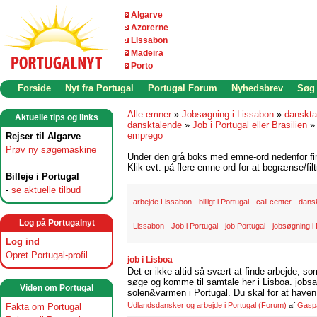
Algarve
Azorerne
Lissabon
Madeira
Porto
Forside
Nyt fra Portugal
Portugal Forum
Nyhedsbrev
Søg
Alle emner
»
Jobsøgning i Lissabon
»
danskta
Aktuelle tips og links
dansktalende
»
Job i Portugal eller Brasilien
emprego
Rejser til Algarve
Prøv ny søgemaskine
Under den grå boks med emne-ord nedenfor find
Klik evt. på flere emne-ord for at begrænse/filt
Billeje i Portugal
-
se aktuelle tilbud
arbejde Lissabon
billigt i Portugal
call center
dansk
Log på Portugalnyt
Lissabon
Job i Portugal
job Portugal
jobsøgning i 
Log ind
Opret Portugal-profil
job i Lisboa
Det er ikke altid så svært at finde arbejde, so
søge og komme til samtale her i Lisboa. jobsam
Viden om Portugal
solen&varmen i Portugal. Du skal for at haven 
Udlandsdansker og arbejde i Portugal
(Forum)
af
Gasp
Fakta om Portugal