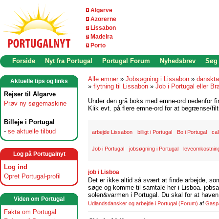
Algarve
Azorerne
Lissabon
Madeira
Porto
Forside
Nyt fra Portugal
Portugal Forum
Nyhedsbrev
Søg
Alle emner
»
Jobsøgning i Lissabon
»
danskta
Aktuelle tips og links
»
flytning til Lissabon
»
Job i Portugal eller Bra
Rejser til Algarve
Under den grå boks med emne-ord nedenfor find
Prøv ny søgemaskine
Klik evt. på flere emne-ord for at begrænse/filt
Billeje i Portugal
-
se aktuelle tilbud
arbejde Lissabon
billigt i Portugal
Bo i Portugal
cal
Job i Portugal
jobsøgning i Portugal
leveomkostning
Log på Portugalnyt
Log ind
job i Lisboa
Opret Portugal-profil
Det er ikke altid så svært at finde arbejde, so
søge og komme til samtale her i Lisboa. jobsam
solen&varmen i Portugal. Du skal for at haven 
Viden om Portugal
Udlandsdansker og arbejde i Portugal
(Forum)
af
Gasp
Fakta om Portugal