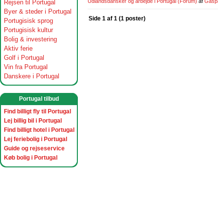
Udlandsdansker og arbejde i Portugal
(Forum)
af
Gasp
Rejsen til Portugal
Byer & steder i Portugal
Side 1 af 1 (1 poster)
Portugisisk sprog
Portugisisk kultur
Bolig & investering
Aktiv ferie
Golf i Portugal
Vin fra Portugal
Danskere i Portugal
Portugal tilbud
Find billigt fly til Portugal
Lej billig bil i Portugal
Find billigt hotel i Portugal
Lej feriebolig i Portugal
Guide og rejseservice
Køb bolig i Portugal