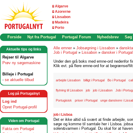
Algarve
Azorerne
Lissabon
Madeira
Porto
Forside
Nyt fra Portugal
Portugal Forum
Nyhedsbrev
Søg
Alle emner
»
Jobsøgning i Lissabon
»
danskta
Aktuelle tips og links
Job i Portugal
»
Lissabon
»
dansker i Portugal
Rejser til Algarve
Under den grå boks med emne-ord nedenfor find
Prøv ny søgemaskine
Klik evt. på flere emne-ord for at begrænse/filt
Billeje i Portugal
-
se aktuelle tilbud
arbejde Lissabon
billigt i Portugal
Bo i Portugal
cal
flytning til Lissabon
job
job i Lissabon
Job i Portuga
Log på Portugalnyt
Portugisisk
priser i Portugal
unge danskere i Lissa
Log ind
Opret Portugal-profil
job i Lisboa
Det er ikke altid så svært at finde arbejde, so
Viden om Portugal
søge og komme til samtale her i Lisboa. jobsam
solen&varmen i Portugal. Du skal for at haven 
Fakta om Portugal