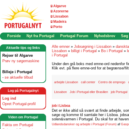
Algarve
Azorerne
Lissabon
Madeira
Porto
Forside
Nyt fra Portugal
Portugal Forum
Nyhedsbrev
Søg
Alle emner
»
Jobsøgning i Lissabon
»
danskta
Aktuelle tips og links
Lissabon
»
billigt i Portugal
»
Bo i Portugal
»
l
i Portugal
Rejser til Algarve
Prøv ny søgemaskine
Under den grå boks med emne-ord nedenfor find
Klik evt. på flere emne-ord for at begrænse/filt
Billeje i Portugal
-
se aktuelle tilbud
arbejde Lissabon
call center
Centro de emprego
Log på Portugalnyt
Lissabon
Job i Portugal eller Brasilien
job Portugal
Log ind
Opret Portugal-profil
job i Lisboa
Det er ikke altid så svært at finde arbejde, so
søge og komme til samtale her i Lisboa. jobsam
Viden om Portugal
solen&varmen i Portugal. Du skal for at haven 
Udlandsdansker og arbejde i Portugal
(Forum)
af
Gasp
Fakta om Portugal