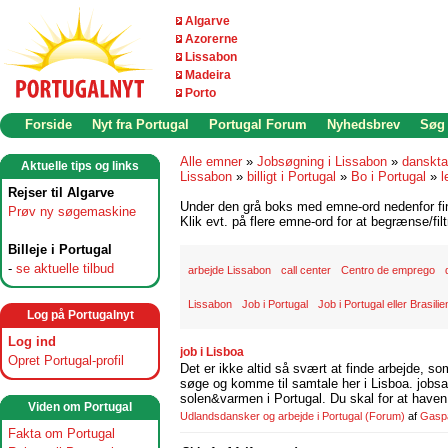
Algarve
Azorerne
Lissabon
Madeira
Porto
Forside
Nyt fra Portugal
Portugal Forum
Nyhedsbrev
Søg
Alle emner
»
Jobsøgning i Lissabon
»
danskta
Aktuelle tips og links
Lissabon
»
billigt i Portugal
»
Bo i Portugal
»
l
Rejser til Algarve
Under den grå boks med emne-ord nedenfor find
Prøv ny søgemaskine
Klik evt. på flere emne-ord for at begrænse/filt
Billeje i Portugal
-
se aktuelle tilbud
arbejde Lissabon
call center
Centro de emprego
Lissabon
Job i Portugal
Job i Portugal eller Brasilie
Log på Portugalnyt
Log ind
job i Lisboa
Opret Portugal-profil
Det er ikke altid så svært at finde arbejde, so
søge og komme til samtale her i Lisboa. jobsam
solen&varmen i Portugal. Du skal for at haven 
Viden om Portugal
Udlandsdansker og arbejde i Portugal
(Forum)
af
Gasp
Fakta om Portugal