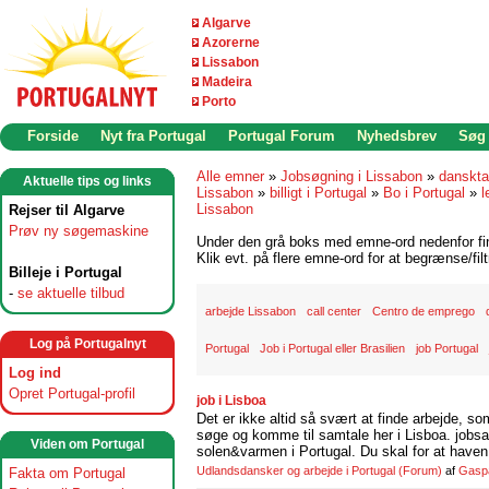
Algarve
Azorerne
Lissabon
Madeira
Porto
Forside
Nyt fra Portugal
Portugal Forum
Nyhedsbrev
Søg
Alle emner
»
Jobsøgning i Lissabon
»
danskta
Aktuelle tips og links
Lissabon
»
billigt i Portugal
»
Bo i Portugal
»
l
Lissabon
Rejser til Algarve
Prøv ny søgemaskine
Under den grå boks med emne-ord nedenfor find
Klik evt. på flere emne-ord for at begrænse/filt
Billeje i Portugal
-
se aktuelle tilbud
arbejde Lissabon
call center
Centro de emprego
Log på Portugalnyt
Portugal
Job i Portugal eller Brasilien
job Portugal
Log ind
Opret Portugal-profil
job i Lisboa
Det er ikke altid så svært at finde arbejde, so
søge og komme til samtale her i Lisboa. jobsam
Viden om Portugal
solen&varmen i Portugal. Du skal for at haven 
Udlandsdansker og arbejde i Portugal
(Forum)
af
Gasp
Fakta om Portugal