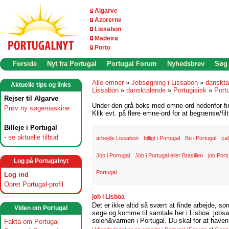
Algarve
Azorerne
Lissabon
Madeira
Porto
Forside
Nyt fra Portugal
Portugal Forum
Nyhedsbrev
Søg
Alle emner
»
Jobsøgning i Lissabon
»
danskta
Aktuelle tips og links
Lissabon
»
dansktalende
»
Portugisisk
»
Port
Rejser til Algarve
Under den grå boks med emne-ord nedenfor find
Prøv ny søgemaskine
Klik evt. på flere emne-ord for at begrænse/filt
Billeje i Portugal
-
se aktuelle tilbud
arbejde Lissabon
billigt i Portugal
Bo i Portugal
cal
Job i Portugal
Job i Portugal eller Brasilien
job Port
Log på Portugalnyt
Portugal
Log ind
Opret Portugal-profil
job i Lisboa
Det er ikke altid så svært at finde arbejde, so
Viden om Portugal
søge og komme til samtale her i Lisboa. jobsam
solen&varmen i Portugal. Du skal for at haven 
Fakta om Portugal