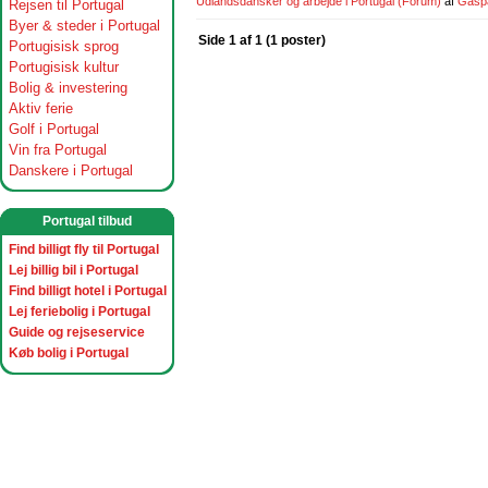
Udlandsdansker og arbejde i Portugal
(Forum)
af
Gasp
Rejsen til Portugal
Byer & steder i Portugal
Side 1 af 1 (1 poster)
Portugisisk sprog
Portugisisk kultur
Bolig & investering
Aktiv ferie
Golf i Portugal
Vin fra Portugal
Danskere i Portugal
Portugal tilbud
Find billigt fly til Portugal
Lej billig bil i Portugal
Find billigt hotel i Portugal
Lej feriebolig i Portugal
Guide og rejseservice
Køb bolig i Portugal