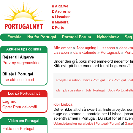
Algarve
Azorerne
Lissabon
Madeira
Porto
Forside
Nyt fra Portugal
Portugal Forum
Nyhedsbrev
Søg
Alle emner
»
Jobsøgning i Lissabon
»
danskta
Aktuelle tips og links
Lissabon
»
dansktalende
»
Portugisisk
»
Port
Rejser til Algarve
Under den grå boks med emne-ord nedenfor find
Prøv ny søgemaskine
Klik evt. på flere emne-ord for at begrænse/filt
Billeje i Portugal
-
se aktuelle tilbud
arbejde Lissabon
billigt i Portugal
Bo i Portugal
cal
job
job i Lissabon
Job i Portugal
Job i Portugal ell
Log på Portugalnyt
Log ind
job i Lisboa
Opret Portugal-profil
Det er ikke altid så svært at finde arbejde, so
søge og komme til samtale her i Lisboa. jobsam
solen&varmen i Portugal. Du skal for at haven 
Viden om Portugal
Udlandsdansker og arbejde i Portugal
(Forum)
af
Gasp
Fakta om Portugal