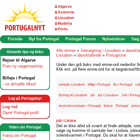
Algarve
Azorerne
Lissabon
Madeira
Porto
Forside
Nyt fra Portugal
Portugal Forum
Nyhedsbrev
Søg
Alle emner
»
Jobsøgning i Lissabon
»
danskta
Aktuelle tips og links
Lissabon
»
dansktalende
»
Portugisisk
Rejser til Algarve
Under den grå boks med emne-ord nedenfor find
Prøv ny søgemaskine
Klik evt. på flere emne-ord for at begrænse/filt
Billeje i Portugal
-
se aktuelle tilbud
arbejde Lissabon
billigt i Portugal
Bo i Portugal
cal
flytning til Lissabon
job
job i Lissabon
Job i Portug
Log på Portugalnyt
leveomkostninger i Portugal
lisboa
Portugal
priser
Log ind
Opret Portugal-profil
job i Lisboa
Det er ikke altid så svært at finde arbejde, so
Viden om Portugal
søge og komme til samtale her i Lisboa. jobsam
solen&varmen i Portugal. Du skal for at haven 
Fakta om Portugal