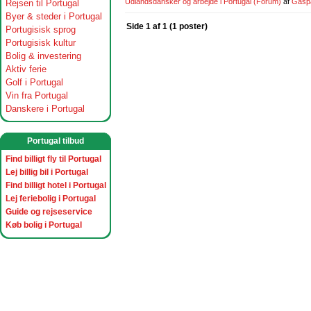
Udlandsdansker og arbejde i Portugal
(Forum)
af
Gasp
Rejsen til Portugal
Byer & steder i Portugal
Side 1 af 1 (1 poster)
Portugisisk sprog
Portugisisk kultur
Bolig & investering
Aktiv ferie
Golf i Portugal
Vin fra Portugal
Danskere i Portugal
Portugal tilbud
Find billigt fly til Portugal
Lej billig bil i Portugal
Find billigt hotel i Portugal
Lej feriebolig i Portugal
Guide og rejseservice
Køb bolig i Portugal