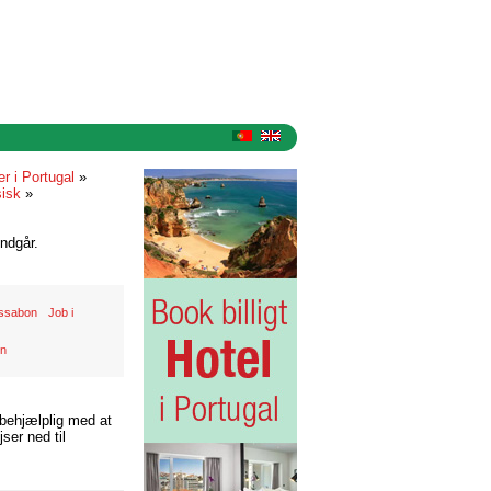
r i Portugal
»
sisk
»
ndgår.
Lissabon
Job i
on
 behjælplig med at
ser ned til