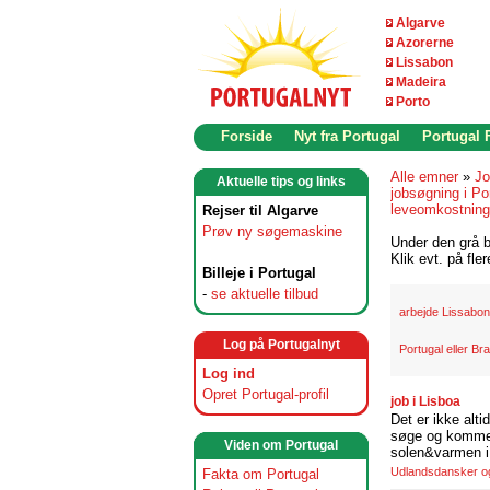
Algarve
Azorerne
Lissabon
Madeira
Porto
Forside
Nyt fra Portugal
Portugal
Alle emner
»
Jo
Aktuelle tips og links
jobsøgning i Po
leveomkostninge
Rejser til Algarve
Prøv ny søgemaskine
Under den grå b
Klik evt. på fle
Billeje i Portugal
-
se aktuelle tilbud
arbejde Lissabon
Log på Portugalnyt
Portugal eller Bra
Log ind
Opret Portugal-profil
job i Lisboa
Det er ikke alti
søge og komme t
Viden om Portugal
solen&varmen i 
Udlandsdansker og 
Fakta om Portugal