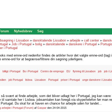
 Forum
Nyhedsbrev
Søg
bsøgning i Lissabon
»
dansktalende Lissabon
»
arbejde
»
call center
»
danske
rtugal
»
Job i Portugal
»
bolig
»
dansktalende
»
danskere i Portugal
»
Portugi
r i Portugal
oks med emne-ord nedenfor findes de artikler hvor det valgte emne-ord (tag) i
re emne-ord for at begrænse/filtrere din søgning yderligere.
billigt i Portugal
Bo i Portugal
Centro de emprego
EU
flytning til Lissabon
job
job i 
silien
job Portugal
lisboa
Lissabon
Portugal
priser i Portugal
unge danskere i Lissab
d så svært at finde arbejde, som det bliver udlagt her i Portugal, jeg kan være
il samtale her i Lisboa. jobsamtalen kan foregå via skype/telefon før man rej
Portugal. Du skal for at haven en chance for arbejde uden for landet...
arbejde i Portugal
(Forum)
af
Gaspar
den 24-04-2015