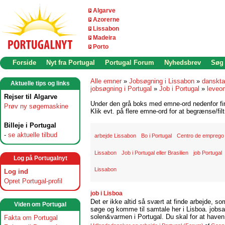
Algarve
Azorerne
Lissabon
Madeira
Porto
Forside
Nyt fra Portugal
Portugal Forum
Nyhedsbrev
Søg
Alle emner
»
Jobsøgning i Lissabon
»
danskta
Aktuelle tips og links
jobsøgning i Portugal
»
Job i Portugal
»
leveom
Rejser til Algarve
Under den grå boks med emne-ord nedenfor find
Prøv ny søgemaskine
Klik evt. på flere emne-ord for at begrænse/filt
Billeje i Portugal
-
se aktuelle tilbud
arbejde Lissabon
Bo i Portugal
Centro de emprego
Lissabon
Job i Portugal eller Brasilien
job Portugal
Log på Portugalnyt
Lissabon
Log ind
Opret Portugal-profil
job i Lisboa
Det er ikke altid så svært at finde arbejde, so
Viden om Portugal
søge og komme til samtale her i Lisboa. jobsam
solen&varmen i Portugal. Du skal for at haven 
Fakta om Portugal