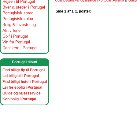
Udlandsdansker og arbejde i Portugal
(Forum)
af
Gasp
Rejsen til Portugal
Byer & steder i Portugal
Side 1 af 1 (1 poster)
Portugisisk sprog
Portugisisk kultur
Bolig & investering
Aktiv ferie
Golf i Portugal
Vin fra Portugal
Danskere i Portugal
Portugal tilbud
Find billigt fly til Portugal
Lej billig bil i Portugal
Find billigt hotel i Portugal
Lej feriebolig i Portugal
Guide og rejseservice
Køb bolig i Portugal