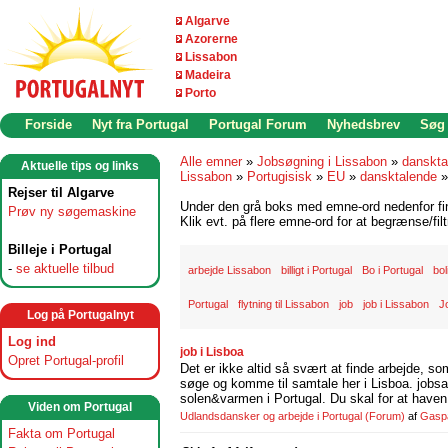
Algarve
Azorerne
Lissabon
Madeira
Porto
Forside
Nyt fra Portugal
Portugal Forum
Nyhedsbrev
Søg
Alle emner
»
Jobsøgning i Lissabon
»
danskta
Aktuelle tips og links
Lissabon
»
Portugisisk
»
EU
»
dansktalende
Rejser til Algarve
Under den grå boks med emne-ord nedenfor find
Prøv ny søgemaskine
Klik evt. på flere emne-ord for at begrænse/filt
Billeje i Portugal
-
se aktuelle tilbud
arbejde Lissabon
billigt i Portugal
Bo i Portugal
bol
Portugal
flytning til Lissabon
job
job i Lissabon
Jo
Log på Portugalnyt
Log ind
job i Lisboa
Opret Portugal-profil
Det er ikke altid så svært at finde arbejde, so
søge og komme til samtale her i Lisboa. jobsam
solen&varmen i Portugal. Du skal for at haven 
Viden om Portugal
Udlandsdansker og arbejde i Portugal
(Forum)
af
Gasp
Fakta om Portugal