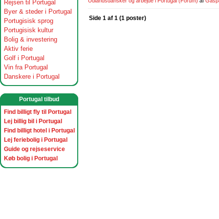
Udlandsdansker og arbejde i Portugal
(Forum)
af
Gasp
Rejsen til Portugal
Byer & steder i Portugal
Side 1 af 1 (1 poster)
Portugisisk sprog
Portugisisk kultur
Bolig & investering
Aktiv ferie
Golf i Portugal
Vin fra Portugal
Danskere i Portugal
Portugal tilbud
Find billigt fly til Portugal
Lej billig bil i Portugal
Find billigt hotel i Portugal
Lej feriebolig i Portugal
Guide og rejseservice
Køb bolig i Portugal