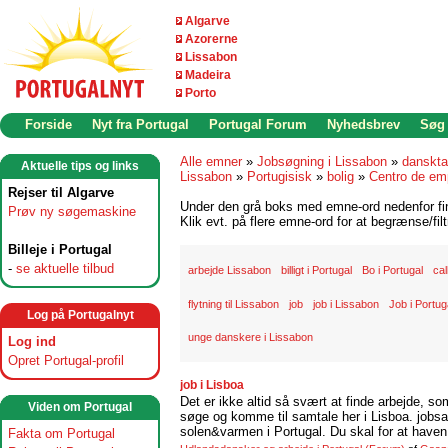
Algarve
Azorerne
Lissabon
Madeira
Porto
Forside
Nyt fra Portugal
Portugal Forum
Nyhedsbrev
Søg
Alle emner
»
Jobsøgning i Lissabon
»
danskta
Aktuelle tips og links
Lissabon
»
Portugisisk
»
bolig
»
Centro de em
Rejser til Algarve
Under den grå boks med emne-ord nedenfor find
Prøv ny søgemaskine
Klik evt. på flere emne-ord for at begrænse/filt
Billeje i Portugal
-
se aktuelle tilbud
arbejde Lissabon
billigt i Portugal
Bo i Portugal
cal
flytning til Lissabon
job
job i Lissabon
Job i Portug
Log på Portugalnyt
unge danskere i Lissabon
Log ind
Opret Portugal-profil
job i Lisboa
Det er ikke altid så svært at finde arbejde, so
Viden om Portugal
søge og komme til samtale her i Lisboa. jobsam
solen&varmen i Portugal. Du skal for at haven 
Fakta om Portugal