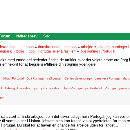
 Forum
Nyhedsbrev
Søg
bsøgning i Lissabon
»
dansktalende Lissabon
»
arbejde
»
leveomkostninger i
ugisisk
»
bolig
»
Job i Portugal eller Brasilien
»
jobsøgning i Portugal
oks med emne-ord nedenfor findes de artikler hvor det valgte emne-ord (tag) i
re emne-ord for at begrænse/filtrere din søgning yderligere.
billigt i Portugal
Bo i Portugal
call center
Centro de emprego
dansker i Portugal
dans
U
flytning til Lissabon
job
job i Lissabon
Job i Portugal
job Portugal
Portugal
priser i
bon
d så svært at finde arbejde, som det bliver udlagt her i Portugal, jeg kan være
il samtale her i Lisboa. jobsamtalen kan foregå via skype/telefon før man rej
Portugal. Du skal for at haven en chance for arbejde uden for landet...