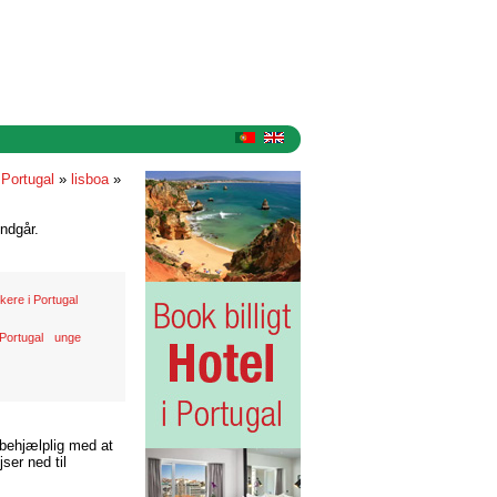
 Portugal
»
lisboa
»
ndgår.
kere i Portugal
 Portugal
unge
 behjælplig med at
ser ned til