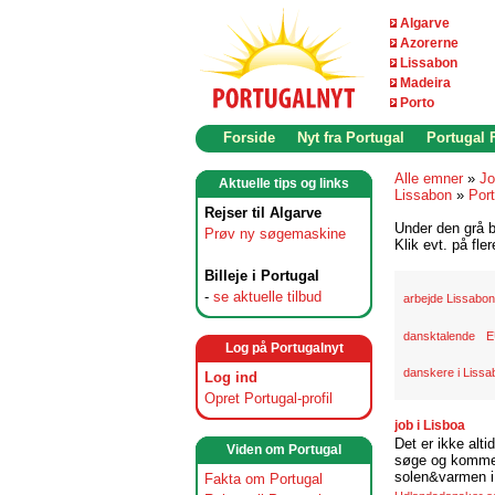
Algarve
Azorerne
Lissabon
Madeira
Porto
Forside
Nyt fra Portugal
Portugal
Alle emner
»
Jo
Aktuelle tips og links
Lissabon
»
Port
Rejser til Algarve
Under den grå b
Prøv ny søgemaskine
Klik evt. på fle
Billeje i Portugal
-
se aktuelle tilbud
arbejde Lissabon
dansktalende
E
Log på Portugalnyt
danskere i Lissa
Log ind
Opret Portugal-profil
job i Lisboa
Det er ikke alti
Viden om Portugal
søge og komme t
solen&varmen i 
Fakta om Portugal