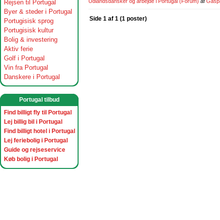
Udlandsdansker og arbejde i Portugal
(Forum)
af
Gasp
Rejsen til Portugal
Byer & steder i Portugal
Side 1 af 1 (1 poster)
Portugisisk sprog
Portugisisk kultur
Bolig & investering
Aktiv ferie
Golf i Portugal
Vin fra Portugal
Danskere i Portugal
Portugal tilbud
Find billigt fly til Portugal
Lej billig bil i Portugal
Find billigt hotel i Portugal
Lej feriebolig i Portugal
Guide og rejseservice
Køb bolig i Portugal