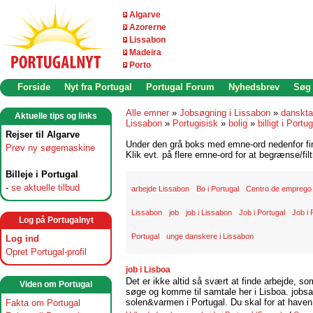
Algarve
Azorerne
Lissabon
Madeira
Porto
Forside
Nyt fra Portugal
Portugal Forum
Nyhedsbrev
Søg
Alle emner
»
Jobsøgning i Lissabon
»
danskta
Aktuelle tips og links
Lissabon
»
Portugisisk
»
bolig
»
billigt i Portu
Rejser til Algarve
Under den grå boks med emne-ord nedenfor find
Prøv ny søgemaskine
Klik evt. på flere emne-ord for at begrænse/filt
Billeje i Portugal
-
se aktuelle tilbud
arbejde Lissabon
Bo i Portugal
Centro de emprego
Lissabon
job
job i Lissabon
Job i Portugal
Job i 
Log på Portugalnyt
Portugal
unge danskere i Lissabon
Log ind
Opret Portugal-profil
job i Lisboa
Det er ikke altid så svært at finde arbejde, so
Viden om Portugal
søge og komme til samtale her i Lisboa. jobsam
solen&varmen i Portugal. Du skal for at haven 
Fakta om Portugal