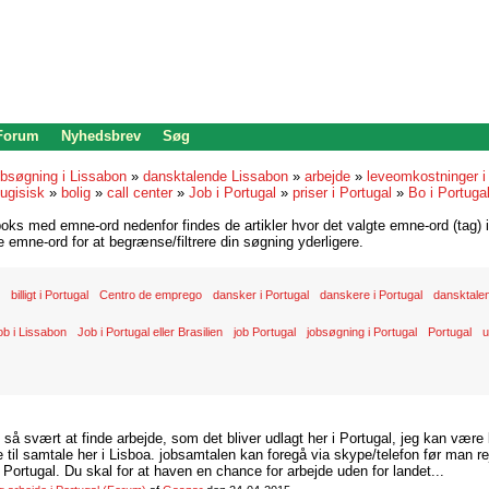
 Forum
Nyhedsbrev
Søg
bsøgning i Lissabon
»
dansktalende Lissabon
»
arbejde
»
leveomkostninger i
ugisisk
»
bolig
»
call center
»
Job i Portugal
»
priser i Portugal
»
Bo i Portuga
oks med emne-ord nedenfor findes de artikler hvor det valgte emne-ord (tag) i
re emne-ord for at begrænse/filtrere din søgning yderligere.
billigt i Portugal
Centro de emprego
dansker i Portugal
danskere i Portugal
dansktale
ob i Lissabon
Job i Portugal eller Brasilien
job Portugal
jobsøgning i Portugal
Portugal
u
d så svært at finde arbejde, som det bliver udlagt her i Portugal, jeg kan være
il samtale her i Lisboa. jobsamtalen kan foregå via skype/telefon før man rej
Portugal. Du skal for at haven en chance for arbejde uden for landet...