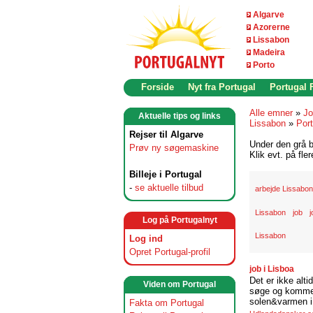
Algarve
Azorerne
Lissabon
Madeira
Porto
Forside
Nyt fra Portugal
Portugal
Alle emner
»
Jo
Aktuelle tips og links
Lissabon
»
Port
Rejser til Algarve
Under den grå b
Prøv ny søgemaskine
Klik evt. på fle
Billeje i Portugal
-
se aktuelle tilbud
arbejde Lissabon
Lissabon
job
j
Log på Portugalnyt
Lissabon
Log ind
Opret Portugal-profil
job i Lisboa
Det er ikke alti
Viden om Portugal
søge og komme t
solen&varmen i 
Fakta om Portugal