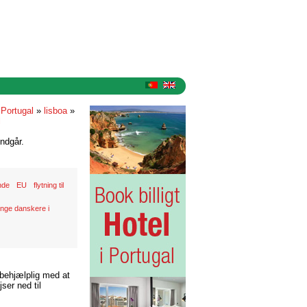
 Portugal
»
lisboa
»
l
ndgår.
nde
EU
flytning til
nge danskere i
 behjælplig med at
ser ned til