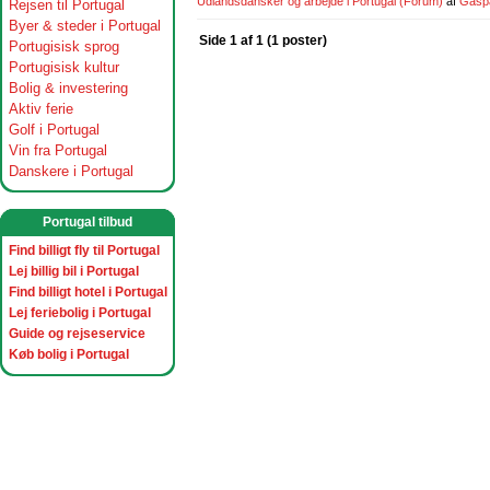
Udlandsdansker og arbejde i Portugal
(Forum)
af
Gasp
Rejsen til Portugal
Byer & steder i Portugal
Side 1 af 1 (1 poster)
Portugisisk sprog
Portugisisk kultur
Bolig & investering
Aktiv ferie
Golf i Portugal
Vin fra Portugal
Danskere i Portugal
Portugal tilbud
Find billigt fly til Portugal
Lej billig bil i Portugal
Find billigt hotel i Portugal
Lej feriebolig i Portugal
Guide og rejseservice
Køb bolig i Portugal