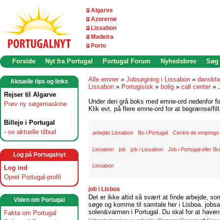
Algarve
Azorerne
Lissabon
Madeira
Porto
Forside
Nyt fra Portugal
Portugal Forum
Nyhedsbrev
Søg
Alle emner
»
Jobsøgning i Lissabon
»
danskta
Aktuelle tips og links
Lissabon
»
Portugisisk
»
bolig
»
call center
»
Rejser til Algarve
Under den grå boks med emne-ord nedenfor find
Prøv ny søgemaskine
Klik evt. på flere emne-ord for at begrænse/filt
Billeje i Portugal
-
se aktuelle tilbud
arbejde Lissabon
Bo i Portugal
Centro de emprego
Lissabon
job
job i Lissabon
Job i Portugal eller Br
Log på Portugalnyt
Lissabon
Log ind
Opret Portugal-profil
job i Lisboa
Det er ikke altid så svært at finde arbejde, so
Viden om Portugal
søge og komme til samtale her i Lisboa. jobsam
solen&varmen i Portugal. Du skal for at haven 
Fakta om Portugal