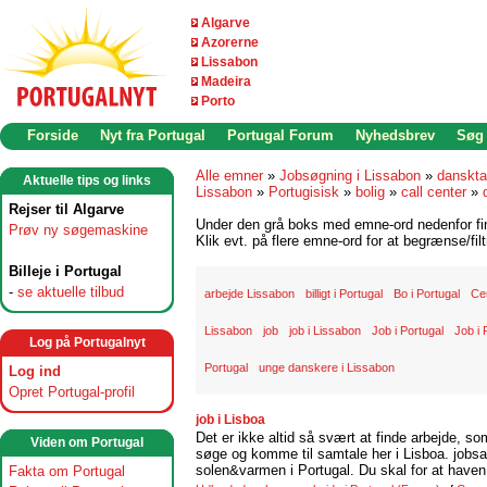
Algarve
Azorerne
Lissabon
Madeira
Porto
Forside
Nyt fra Portugal
Portugal Forum
Nyhedsbrev
Søg
Alle emner
»
Jobsøgning i Lissabon
»
danskta
Aktuelle tips og links
Lissabon
»
Portugisisk
»
bolig
»
call center
»
Rejser til Algarve
Under den grå boks med emne-ord nedenfor find
Prøv ny søgemaskine
Klik evt. på flere emne-ord for at begrænse/filt
Billeje i Portugal
-
se aktuelle tilbud
arbejde Lissabon
billigt i Portugal
Bo i Portugal
Ce
Lissabon
job
job i Lissabon
Job i Portugal
Job i 
Log på Portugalnyt
Portugal
unge danskere i Lissabon
Log ind
Opret Portugal-profil
job i Lisboa
Det er ikke altid så svært at finde arbejde, so
Viden om Portugal
søge og komme til samtale her i Lisboa. jobsam
solen&varmen i Portugal. Du skal for at haven 
Fakta om Portugal