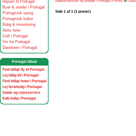
Udlandsdansker og arbejde i Portugal
(Forum)
af
Gasp
Rejsen til Portugal
Byer & steder i Portugal
Side 1 af 1 (1 poster)
Portugisisk sprog
Portugisisk kultur
Bolig & investering
Aktiv ferie
Golf i Portugal
Vin fra Portugal
Danskere i Portugal
Portugal tilbud
Find billigt fly til Portugal
Lej billig bil i Portugal
Find billigt hotel i Portugal
Lej feriebolig i Portugal
Guide og rejseservice
Køb bolig i Portugal