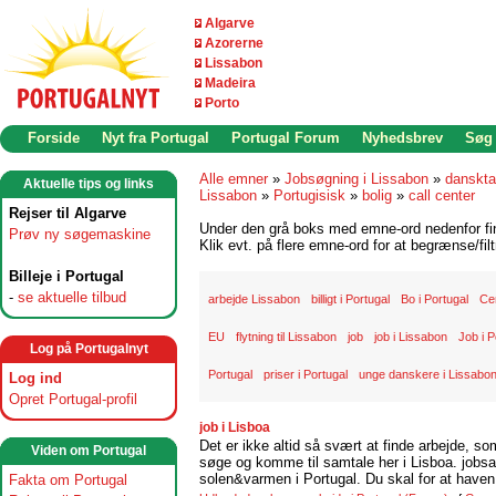
Algarve
Azorerne
Lissabon
Madeira
Porto
Forside
Nyt fra Portugal
Portugal Forum
Nyhedsbrev
Søg
Alle emner
»
Jobsøgning i Lissabon
»
danskta
Aktuelle tips og links
Lissabon
»
Portugisisk
»
bolig
»
call center
Rejser til Algarve
Under den grå boks med emne-ord nedenfor find
Prøv ny søgemaskine
Klik evt. på flere emne-ord for at begrænse/filt
Billeje i Portugal
-
se aktuelle tilbud
arbejde Lissabon
billigt i Portugal
Bo i Portugal
Ce
EU
flytning til Lissabon
job
job i Lissabon
Job i P
Log på Portugalnyt
Portugal
priser i Portugal
unge danskere i Lissabo
Log ind
Opret Portugal-profil
job i Lisboa
Det er ikke altid så svært at finde arbejde, so
Viden om Portugal
søge og komme til samtale her i Lisboa. jobsam
solen&varmen i Portugal. Du skal for at haven 
Fakta om Portugal