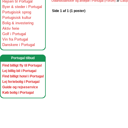
Udlandsdansker og arbejde i Portugal
(Forum)
af
Gasp
Rejsen til Portugal
Byer & steder i Portugal
Side 1 af 1 (1 poster)
Portugisisk sprog
Portugisisk kultur
Bolig & investering
Aktiv ferie
Golf i Portugal
Vin fra Portugal
Danskere i Portugal
Portugal tilbud
Find billigt fly til Portugal
Lej billig bil i Portugal
Find billigt hotel i Portugal
Lej feriebolig i Portugal
Guide og rejseservice
Køb bolig i Portugal