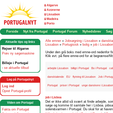
Algarve
Azorerne
Lissabon
Madeira
Porto
Forside
Nyt fra Portugal
Portugal Forum
Nyhedsbrev
Søg
Alle emner
»
Jobsøgning i Lissabon
»
danskta
Aktuelle tips og links
Lissabon
»
Portugisisk
»
bolig
»
job i Lissabo
Rejser til Algarve
Under den grå boks med emne-ord nedenfor find
Prøv ny søgemaskine
Klik evt. på flere emne-ord for at begrænse/filt
Billeje i Portugal
-
se aktuelle tilbud
arbejde Lissabon
billigt i Portugal
Bo i Portugal
cal
dansktalende
EU
flytning til Lissabon
Job i Portug
Log på Portugalnyt
Portugal
priser i Portugal
unge danskere i Lissabo
Log ind
Opret Portugal-profil
job i Lisboa
Det er ikke altid så svært at finde arbejde, so
Viden om Portugal
søge og komme til samtale her i Lisboa. jobsam
solen&varmen i Portugal. Du skal for at haven 
Fakta om Portugal