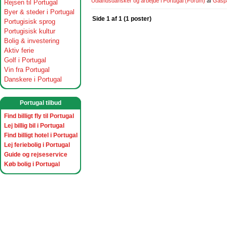
Udlandsdansker og arbejde i Portugal
(Forum)
af
Gasp
Rejsen til Portugal
Byer & steder i Portugal
Side 1 af 1 (1 poster)
Portugisisk sprog
Portugisisk kultur
Bolig & investering
Aktiv ferie
Golf i Portugal
Vin fra Portugal
Danskere i Portugal
Portugal tilbud
Find billigt fly til Portugal
Lej billig bil i Portugal
Find billigt hotel i Portugal
Lej feriebolig i Portugal
Guide og rejseservice
Køb bolig i Portugal