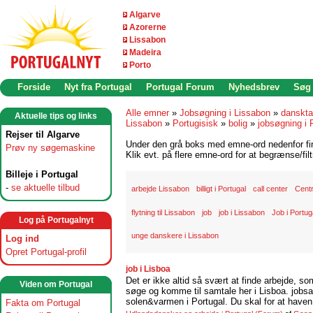
Algarve
Azorerne
Lissabon
Madeira
Porto
Forside
Nyt fra Portugal
Portugal Forum
Nyhedsbrev
Søg
Alle emner
»
Jobsøgning i Lissabon
»
danskta
Aktuelle tips og links
Lissabon
»
Portugisisk
»
bolig
»
jobsøgning i 
Rejser til Algarve
Under den grå boks med emne-ord nedenfor find
Prøv ny søgemaskine
Klik evt. på flere emne-ord for at begrænse/filt
Billeje i Portugal
-
se aktuelle tilbud
arbejde Lissabon
billigt i Portugal
call center
Cent
flytning til Lissabon
job
job i Lissabon
Job i Portug
Log på Portugalnyt
unge danskere i Lissabon
Log ind
Opret Portugal-profil
job i Lisboa
Det er ikke altid så svært at finde arbejde, so
Viden om Portugal
søge og komme til samtale her i Lisboa. jobsam
solen&varmen i Portugal. Du skal for at haven 
Fakta om Portugal