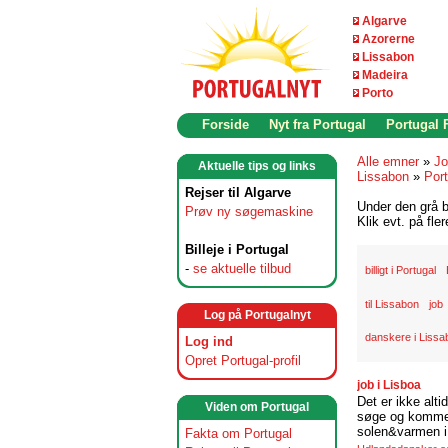
Algarve
Azorerne
Lissabon
Madeira
Porto
Forside
Nyt fra Portugal
Portugal
Alle emner
»
Jo
Aktuelle tips og links
Lissabon
»
Port
Rejser til Algarve
Under den grå b
Prøv ny søgemaskine
Klik evt. på fle
Billeje i Portugal
-
se aktuelle tilbud
billigt i Portugal
til Lissabon
job
Log på Portugalnyt
danskere i Lissa
Log ind
Opret Portugal-profil
job i Lisboa
Det er ikke alti
Viden om Portugal
søge og komme t
solen&varmen i 
Fakta om Portugal