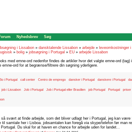
 Forum
Nyhedsbrev
Søg
bsøgning i Lissabon
»
dansktalende Lissabon
»
arbejde
»
leveomkostninger i
ugisisk
»
bolig
»
jobsøgning i Portugal
»
EU
»
arbejde Lissabon
oks med emne-ord nedenfor findes de artikler hvor det valgte emne-ord (tag) i
re emne-ord for at begrænse/filtrere din søgning yderligere.
Bo i Portugal
call center
Centro de emprego
dansker i Portugal
danskere i Portugal
da
job i Lissabon
Job i Portugal
Job i Portugal eller Brasilien
job Portugal
Portugal
priser
bon
d så svært at finde arbejde, som det bliver udlagt her i Portugal, jeg kan være
il samtale her i Lisboa. jobsamtalen kan foregå via skype/telefon før man rej
Portugal. Du skal for at haven en chance for arbejde uden for landet...