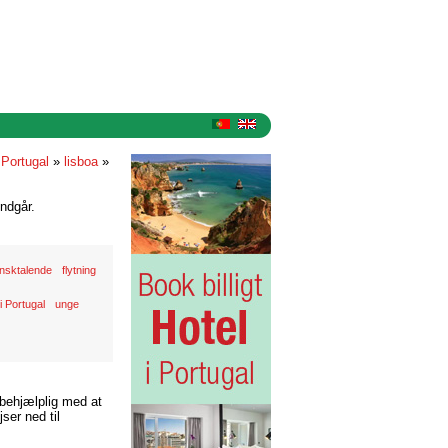
 Portugal
»
lisboa
»
ndgår.
nsktalende
flytning
 i Portugal
unge
 behjælplig med at
ser ned til