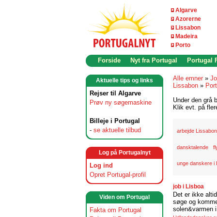
Algarve
Azorerne
Lissabon
Madeira
Porto
Forside
Nyt fra Portugal
Portugal
Alle emner
»
Jo
Aktuelle tips og links
Lissabon
»
Port
Rejser til Algarve
Under den grå b
Prøv ny søgemaskine
Klik evt. på fle
Billeje i Portugal
-
se aktuelle tilbud
arbejde Lissabon
dansktalende
f
Log på Portugalnyt
unge danskere i
Log ind
Opret Portugal-profil
job i Lisboa
Det er ikke alti
Viden om Portugal
søge og komme t
solen&varmen i 
Fakta om Portugal