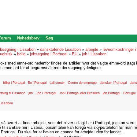
 Forum
Nyhedsbrev
Søg
bsøgning i Lissabon
»
dansktalende Lissabon
»
arbejde
»
leveomkostninger i
ugisisk
»
bolig
»
jobsøgning i Portugal
»
EU
»
job i Lissabon
oks med emne-ord nedenfor findes de artikler hvor det valgte emne-ord (tag) i
re emne-ord for at begrænse/filtrere din søgning yderligere.
billigt i Portugal
Bo i Portugal
call center
Centro de emprego
dansker i Portugal
dans
lytning til Lissabon
job
Job i Portugal
Job i Portugal eller Brasilien
job Portugal
Portugal
 Lissabon
d så svært at finde arbejde, som det bliver udlagt her i Portugal, jeg kan være
il samtale her i Lisboa. jobsamtalen kan foregå via skype/telefon før man rej
Portugal. Du skal for at haven en chance for arbejde uden for landet...