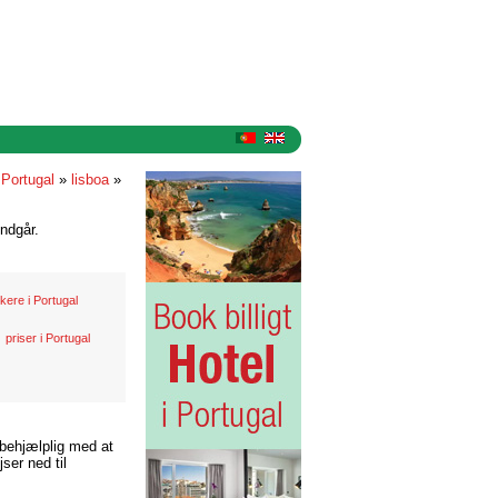
 Portugal
»
lisboa
»
ndgår.
kere i Portugal
priser i Portugal
 behjælplig med at
ser ned til