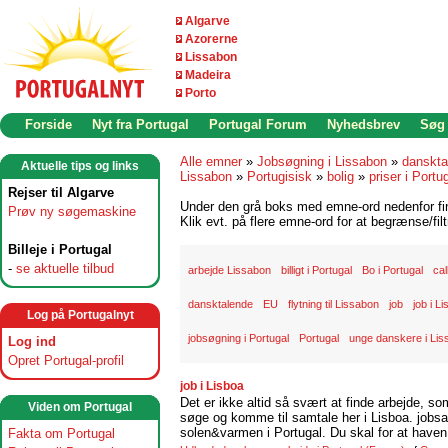
Algarve
Azorerne
Lissabon
Madeira
Porto
Forside
Nyt fra Portugal
Portugal Forum
Nyhedsbrev
Søg
Alle emner
»
Jobsøgning i Lissabon
»
danskta
Aktuelle tips og links
Lissabon
»
Portugisisk
»
bolig
»
priser i Portu
Rejser til Algarve
Under den grå boks med emne-ord nedenfor find
Prøv ny søgemaskine
Klik evt. på flere emne-ord for at begrænse/filt
Billeje i Portugal
-
se aktuelle tilbud
arbejde Lissabon
billigt i Portugal
Bo i Portugal
cal
dansktalende
EU
flytning til Lissabon
job
job i L
Log på Portugalnyt
jobsøgning i Portugal
Portugal
unge danskere i Lis
Log ind
Opret Portugal-profil
job i Lisboa
Det er ikke altid så svært at finde arbejde, so
Viden om Portugal
søge og komme til samtale her i Lisboa. jobsam
solen&varmen i Portugal. Du skal for at haven 
Fakta om Portugal