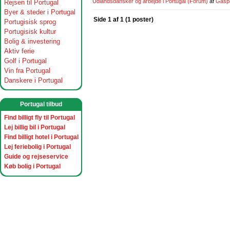
Udlandsdansker og arbejde i Portugal
(Forum)
af
Gasp
Rejsen til Portugal
Byer & steder i Portugal
Side 1 af 1 (1 poster)
Portugisisk sprog
Portugisisk kultur
Bolig & investering
Aktiv ferie
Golf i Portugal
Vin fra Portugal
Danskere i Portugal
Portugal tilbud
Find billigt fly til Portugal
Lej billig bil i Portugal
Find billigt hotel i Portugal
Lej feriebolig i Portugal
Guide og rejseservice
Køb bolig i Portugal