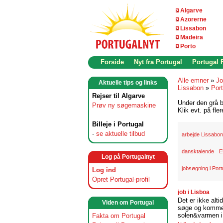
Algarve
Azorerne
Lissabon
Madeira
Porto
Forside
Nyt fra Portugal
Portugal
Alle emner
»
Jo
Aktuelle tips og links
Lissabon
»
Port
Rejser til Algarve
Under den grå b
Prøv ny søgemaskine
Klik evt. på fle
Billeje i Portugal
-
se aktuelle tilbud
arbejde Lissabon
dansktalende
E
Log på Portugalnyt
jobsøgning i Port
Log ind
Opret Portugal-profil
job i Lisboa
Det er ikke alti
Viden om Portugal
søge og komme t
solen&varmen i 
Fakta om Portugal