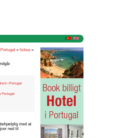
 Portugal
»
lisboa
»
ndgår.
kere i Portugal
b Portugal
 behjælplig med at
ser ned til