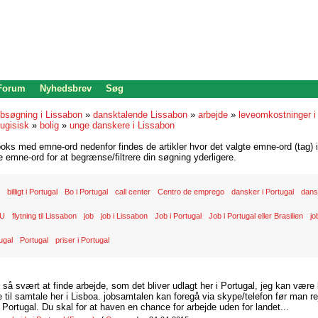
 Forum
Nyhedsbrev
Søg
bsøgning i Lissabon
»
dansktalende Lissabon
»
arbejde
»
leveomkostninger i
ugisisk
»
bolig
»
unge danskere i Lissabon
oks med emne-ord nedenfor findes de artikler hvor det valgte emne-ord (tag) i
re emne-ord for at begrænse/filtrere din søgning yderligere.
billigt i Portugal
Bo i Portugal
call center
Centro de emprego
dansker i Portugal
dans
U
flytning til Lissabon
job
job i Lissabon
Job i Portugal
Job i Portugal eller Brasilien
jo
ugal
Portugal
priser i Portugal
d så svært at finde arbejde, som det bliver udlagt her i Portugal, jeg kan være
il samtale her i Lisboa. jobsamtalen kan foregå via skype/telefon før man rej
Portugal. Du skal for at haven en chance for arbejde uden for landet...