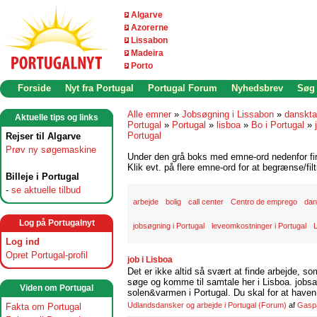
Algarve
Azorerne
Lissabon
Madeira
Porto
Forside
Nyt fra Portugal
Portugal Forum
Nyhedsbrev
Søg
Alle emner
»
Jobsøgning i Lissabon
»
danskta
Aktuelle tips og links
Portugal
»
Portugal
»
lisboa
»
Bo i Portugal
»
Portugal
Rejser til Algarve
Prøv ny søgemaskine
Under den grå boks med emne-ord nedenfor find
Klik evt. på flere emne-ord for at begrænse/filt
Billeje i Portugal
-
se aktuelle tilbud
arbejde
bolig
call center
Centro de emprego
dan
Log på Portugalnyt
jobsøgning i Portugal
leveomkostninger i Portugal
Log ind
Opret Portugal-profil
job i Lisboa
Det er ikke altid så svært at finde arbejde, so
søge og komme til samtale her i Lisboa. jobsam
Viden om Portugal
solen&varmen i Portugal. Du skal for at haven 
Udlandsdansker og arbejde i Portugal
(Forum)
af
Gasp
Fakta om Portugal