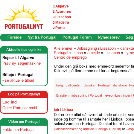
Algarve
Azorerne
Lissabon
Madeira
Porto
Forside
Nyt fra Portugal
Portugal Forum
Nyhedsbrev
Søg
Alle emner
»
Jobsøgning i Lissabon
»
danskta
Aktuelle tips og links
Portugal
»
lisboa
»
arbejde
»
Lissabon
»
flytni
Centro de emprego
Rejser til Algarve
Prøv ny søgemaskine
Under den grå boks med emne-ord nedenfor find
Klik evt. på flere emne-ord for at begrænse/filt
Billeje i Portugal
-
se aktuelle tilbud
bolig
call center
dansker i Portugal
danskere i Por
Log på Portugalnyt
Brasilien
jobsøgning i Portugal
leveomkostninger i 
Log ind
Opret Portugal-profil
job i Lisboa
Det er ikke altid så svært at finde arbejde, so
søge og komme til samtale her i Lisboa. jobsam
Viden om Portugal
solen&varmen i Portugal. Du skal for at haven 
Udlandsdansker og arbejde i Portugal
(Forum)
af
Gasp
Fakta om Portugal