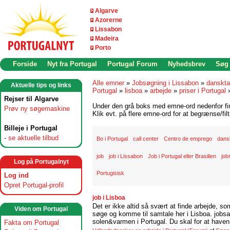
Algarve
Azorerne
Lissabon
Madeira
Porto
Forside
Nyt fra Portugal
Portugal Forum
Nyhedsbrev
Søg
Alle emner
»
Jobsøgning i Lissabon
»
danskta
Aktuelle tips og links
Portugal
»
lisboa
»
arbejde
»
priser i Portugal
Rejser til Algarve
Under den grå boks med emne-ord nedenfor find
Prøv ny søgemaskine
Klik evt. på flere emne-ord for at begrænse/filt
Billeje i Portugal
-
se aktuelle tilbud
Bo i Portugal
call center
Centro de emprego
dansk
job
job i Lissabon
Job i Portugal eller Brasilien
job
Log på Portugalnyt
Portugisisk
Log ind
Opret Portugal-profil
job i Lisboa
Det er ikke altid så svært at finde arbejde, so
Viden om Portugal
søge og komme til samtale her i Lisboa. jobsam
solen&varmen i Portugal. Du skal for at haven 
Fakta om Portugal