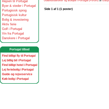
Udlandsdansker og arbejde i Portugal
(Forum)
af
Gasp
Rejsen til Portugal
Byer & steder i Portugal
Side 1 af 1 (1 poster)
Portugisisk sprog
Portugisisk kultur
Bolig & investering
Aktiv ferie
Golf i Portugal
Vin fra Portugal
Danskere i Portugal
Portugal tilbud
Find billigt fly til Portugal
Lej billig bil i Portugal
Find billigt hotel i Portugal
Lej feriebolig i Portugal
Guide og rejseservice
Køb bolig i Portugal