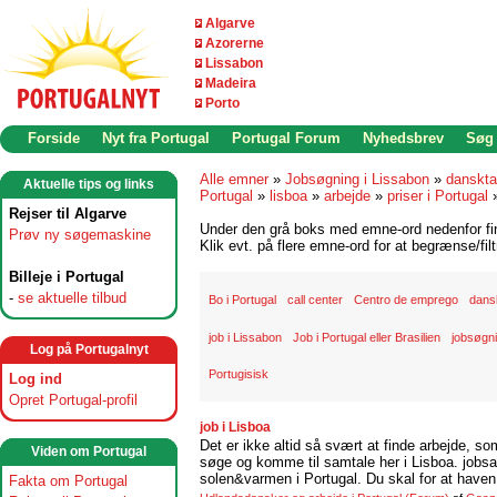
Algarve
Azorerne
Lissabon
Madeira
Porto
Forside
Nyt fra Portugal
Portugal Forum
Nyhedsbrev
Søg
Alle emner
»
Jobsøgning i Lissabon
»
danskta
Aktuelle tips og links
Portugal
»
lisboa
»
arbejde
»
priser i Portugal
Rejser til Algarve
Under den grå boks med emne-ord nedenfor find
Prøv ny søgemaskine
Klik evt. på flere emne-ord for at begrænse/filt
Billeje i Portugal
-
se aktuelle tilbud
Bo i Portugal
call center
Centro de emprego
dansk
job i Lissabon
Job i Portugal eller Brasilien
jobsøgni
Log på Portugalnyt
Portugisisk
Log ind
Opret Portugal-profil
job i Lisboa
Det er ikke altid så svært at finde arbejde, so
Viden om Portugal
søge og komme til samtale her i Lisboa. jobsam
solen&varmen i Portugal. Du skal for at haven 
Fakta om Portugal