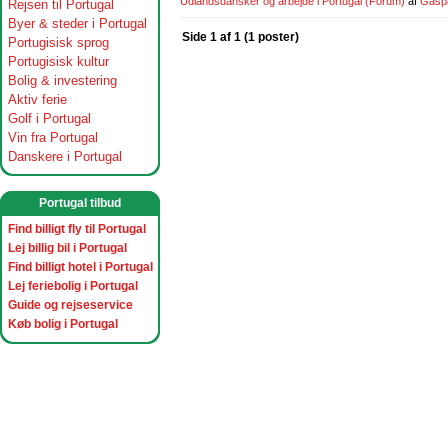
Udlandsdansker og arbejde i Portugal
(Forum)
af
Gasp
Rejsen til Portugal
Byer & steder i Portugal
Side 1 af 1 (1 poster)
Portugisisk sprog
Portugisisk kultur
Bolig & investering
Aktiv ferie
Golf i Portugal
Vin fra Portugal
Danskere i Portugal
Portugal tilbud
Find billigt fly til Portugal
Lej billig bil i Portugal
Find billigt hotel i Portugal
Lej feriebolig i Portugal
Guide og rejseservice
Køb bolig i Portugal