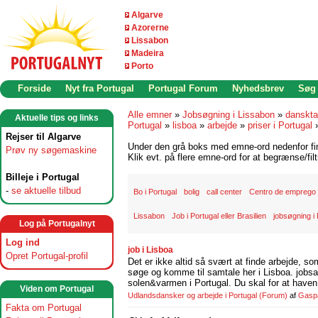
Algarve
Azorerne
Lissabon
Madeira
Porto
Forside
Nyt fra Portugal
Portugal Forum
Nyhedsbrev
Søg
Alle emner
»
Jobsøgning i Lissabon
»
danskta
Aktuelle tips og links
Portugal
»
lisboa
»
arbejde
»
priser i Portugal
Rejser til Algarve
Under den grå boks med emne-ord nedenfor find
Prøv ny søgemaskine
Klik evt. på flere emne-ord for at begrænse/filt
Billeje i Portugal
-
se aktuelle tilbud
Bo i Portugal
bolig
call center
Centro de emprego
Lissabon
Job i Portugal eller Brasilien
jobsøgning i 
Log på Portugalnyt
Log ind
job i Lisboa
Opret Portugal-profil
Det er ikke altid så svært at finde arbejde, so
søge og komme til samtale her i Lisboa. jobsam
solen&varmen i Portugal. Du skal for at haven 
Viden om Portugal
Udlandsdansker og arbejde i Portugal
(Forum)
af
Gasp
Fakta om Portugal