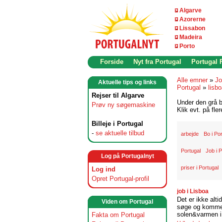
Algarve
Azorerne
Lissabon
Madeira
Porto
Forside
Nyt fra Portugal
Portugal
Alle emner
»
Jo
Aktuelle tips og links
Portugal
»
lisb
Rejser til Algarve
Under den grå b
Prøv ny søgemaskine
Klik evt. på fle
Billeje i Portugal
-
se aktuelle tilbud
arbejde
Bo i Po
Portugal
Job i P
Log på Portugalnyt
priser i Portugal
Log ind
Opret Portugal-profil
job i Lisboa
Det er ikke alti
Viden om Portugal
søge og komme t
solen&varmen i 
Fakta om Portugal