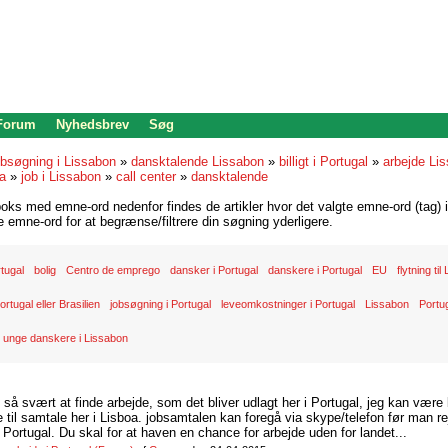
 Forum
Nyhedsbrev
Søg
bsøgning i Lissabon
»
dansktalende Lissabon
»
billigt i Portugal
»
arbejde Li
oa
»
job i Lissabon
»
call center
»
dansktalende
oks med emne-ord nedenfor findes de artikler hvor det valgte emne-ord (tag) i
re emne-ord for at begrænse/filtrere din søgning yderligere.
rtugal
bolig
Centro de emprego
dansker i Portugal
danskere i Portugal
EU
flytning ti
ortugal eller Brasilien
jobsøgning i Portugal
leveomkostninger i Portugal
Lissabon
Portu
unge danskere i Lissabon
d så svært at finde arbejde, som det bliver udlagt her i Portugal, jeg kan være
il samtale her i Lisboa. jobsamtalen kan foregå via skype/telefon før man rej
Portugal. Du skal for at haven en chance for arbejde uden for landet...