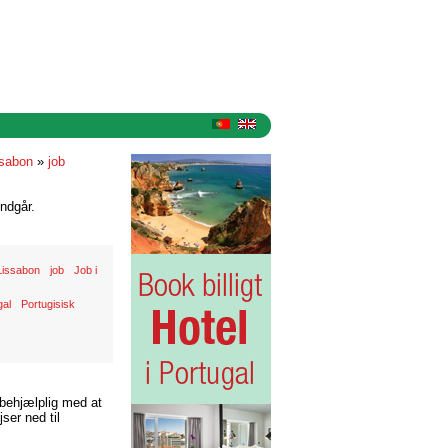
ssabon
»
job
ndgår.
l Lissabon
job
Job i
gal
Portugisisk
 behjælplig med at
ser ned til