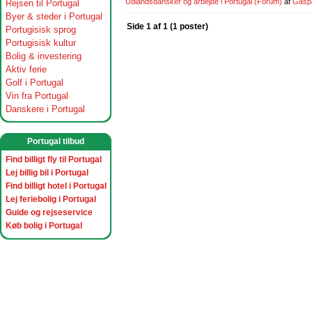
Udlandsdansker og arbejde i Portugal
(Forum)
af
Gasp
Rejsen til Portugal
Byer & steder i Portugal
Side 1 af 1 (1 poster)
Portugisisk sprog
Portugisisk kultur
Bolig & investering
Aktiv ferie
Golf i Portugal
Vin fra Portugal
Danskere i Portugal
Portugal tilbud
Find billigt fly til Portugal
Lej billig bil i Portugal
Find billigt hotel i Portugal
Lej feriebolig i Portugal
Guide og rejseservice
Køb bolig i Portugal