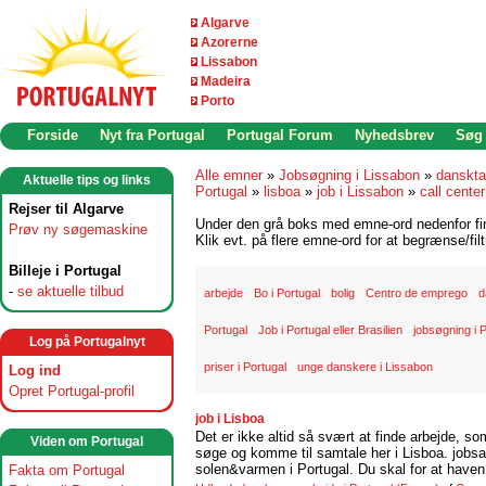
Algarve
Azorerne
Lissabon
Madeira
Porto
Forside
Nyt fra Portugal
Portugal Forum
Nyhedsbrev
Søg
Alle emner
»
Jobsøgning i Lissabon
»
danskta
Aktuelle tips og links
Portugal
»
lisboa
»
job i Lissabon
»
call center
Rejser til Algarve
Under den grå boks med emne-ord nedenfor find
Prøv ny søgemaskine
Klik evt. på flere emne-ord for at begrænse/filt
Billeje i Portugal
-
se aktuelle tilbud
arbejde
Bo i Portugal
bolig
Centro de emprego
d
Portugal
Job i Portugal eller Brasilien
jobsøgning i 
Log på Portugalnyt
priser i Portugal
unge danskere i Lissabon
Log ind
Opret Portugal-profil
job i Lisboa
Det er ikke altid så svært at finde arbejde, so
Viden om Portugal
søge og komme til samtale her i Lisboa. jobsam
solen&varmen i Portugal. Du skal for at haven 
Fakta om Portugal