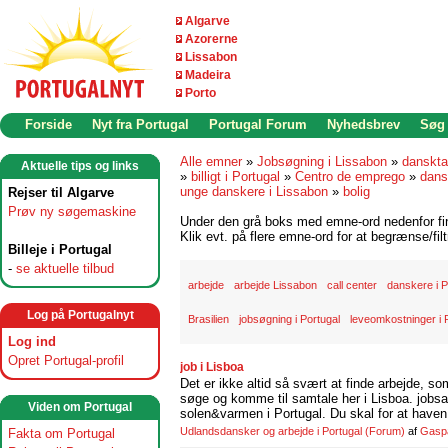
Algarve
Azorerne
Lissabon
Madeira
Porto
Forside
Nyt fra Portugal
Portugal Forum
Nyhedsbrev
Søg
Alle emner
»
Jobsøgning i Lissabon
»
danskta
Aktuelle tips og links
»
billigt i Portugal
»
Centro de emprego
»
dans
unge danskere i Lissabon
»
bolig
Rejser til Algarve
Prøv ny søgemaskine
Under den grå boks med emne-ord nedenfor find
Klik evt. på flere emne-ord for at begrænse/filt
Billeje i Portugal
-
se aktuelle tilbud
arbejde
arbejde Lissabon
call center
danskere i P
Log på Portugalnyt
Brasilien
jobsøgning i Portugal
leveomkostninger i 
Log ind
Opret Portugal-profil
job i Lisboa
Det er ikke altid så svært at finde arbejde, so
søge og komme til samtale her i Lisboa. jobsam
Viden om Portugal
solen&varmen i Portugal. Du skal for at haven 
Udlandsdansker og arbejde i Portugal
(Forum)
af
Gasp
Fakta om Portugal